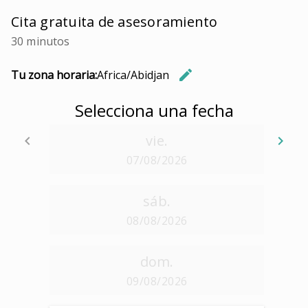
Cita gratuita de asesoramiento
30 minutos
edit
Tu zona horaria:
Africa/Abidjan
Cambiar 
Selecciona una fecha
vie.
keyboard_arrow_left
keyboard_arrow_right
Volver
Se
07/08/2026
sáb.
08/08/2026
dom.
09/08/2026