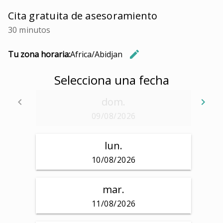
Cita gratuita de asesoramiento
30 minutos
edit
Tu zona horaria:
Africa/Abidjan
Cambiar 
Selecciona una fecha
dom.
keyboard_arrow_left
keyboard_arrow_right
Volver
Se
09/08/2026
lun.
10/08/2026
mar.
11/08/2026