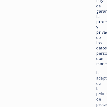
legal
de
garan
la
prote
y
priva
de
los
datos
perso
que
mane
La
adapt
de
la
políti
de
prote