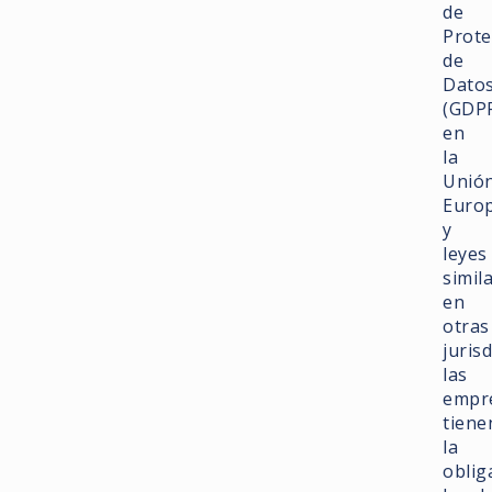
de
Prote
de
Dato
(GDP
en
la
Unió
Euro
y
leyes
simil
en
otras
juris
las
empr
tiene
la
oblig