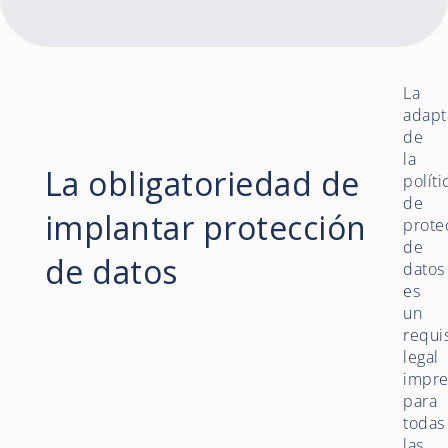
La
adapt
de
la
La obligatoriedad de
políti
de
implantar protección
prote
de
de datos
datos
es
un
requi
legal
impre
para
todas
las