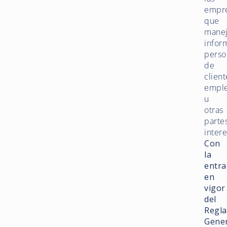
empr
que
mane
infor
perso
de
client
empl
u
otras
parte
inter
Con
la
entra
en
vigor
del
Regl
Gener