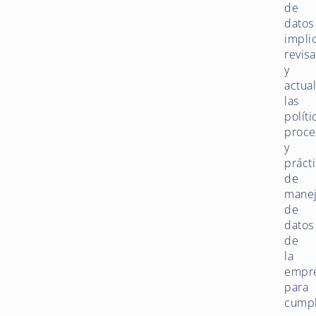
de
datos
impli
revisa
y
actual
las
políti
proce
y
práct
de
mane
de
datos
de
la
empr
para
cumpl