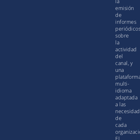
la
emisión
de
informes
periódico
sobre
la
actividad
del
canal, y
una
plataform
multi-
idioma
adaptada
a las
necesidad
de
cada
organizaci
El