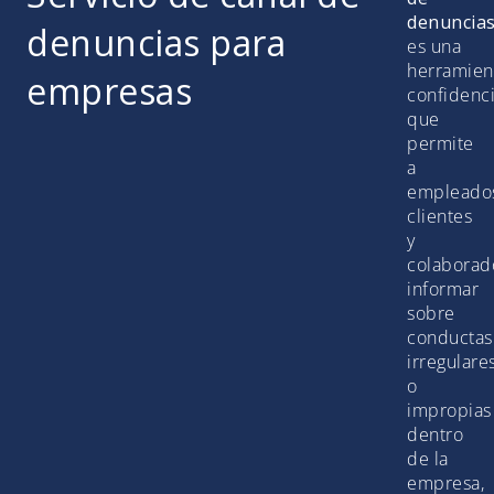
denuncia
denuncias para
es una
herramien
empresas
confidenci
que
permite
a
empleado
clientes
y
colaborad
informar
sobre
conductas
irregulare
o
impropias
dentro
de la
empresa,