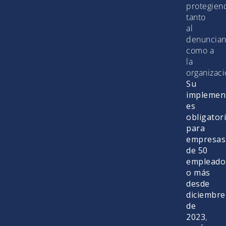
protegien
tanto
al
denuncian
como a
la
organizaci
Su
implemen
es
obligator
para
empresas
de 50
empleado
o más
desde
diciembre
de
2023
,