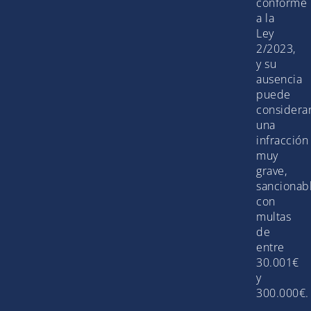
conforme
a la
Ley
2/2023,
y su
ausencia
puede
considera
una
infracción
muy
grave,
sancionab
con
multas
de
entre
30.001€
y
300.000€.