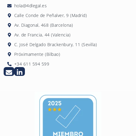
multas de hasta 600.000 y 1 millón de euros
acuse de recibo. La investigación interna
hola@4dlegal.es
respectivamente.
debe llevarse a cabo de forma diligente,
Calle Conde de Peñalver, 9 (Madrid)
imparcial y con respeto a la presunción de
Av. Diagonal, 468 (Barcelona)
inocencia del denunciado.
Av. de Francia, 44 (Valencia)
C. José Delgado Brackenbury, 11 (Sevilla)
Próximamente (Bilbao)
+34 611 594 599