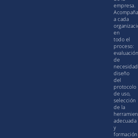
empresa.
Acompañ
a cada
organizac
en
todo el
proceso:
evaluació
de
necesidad
diseño
del
protocolo
de uso,
selección
de la
herramien
adecuada
y
formación