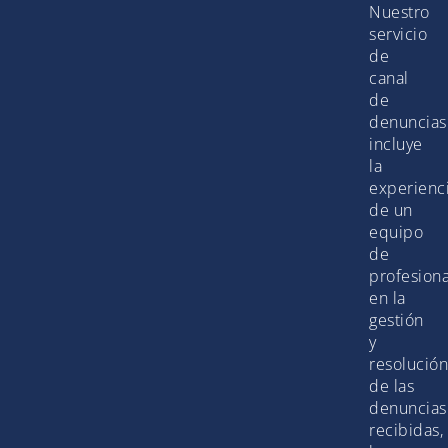
Nuestro
servicio
de
canal
de
denuncias
incluye
la
experienc
de un
equipo
de
profesiona
en la
gestión
y
resolución
de las
denuncias
recibidas,