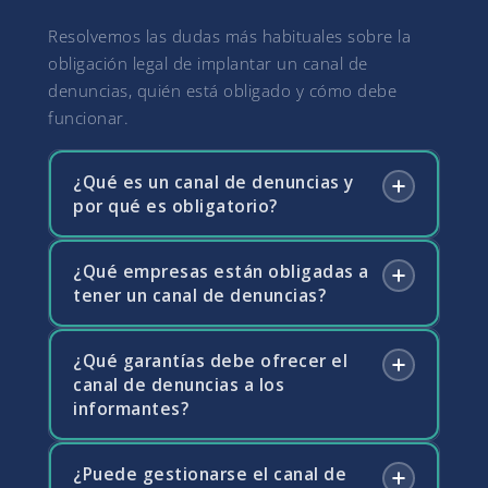
Resolvemos las dudas más habituales sobre la
obligación legal de implantar un canal de
denuncias, quién está obligado y cómo debe
funcionar.
¿Qué es un canal de denuncias y
por qué es obligatorio?
¿Qué empresas están obligadas a
El canal de denuncias es un sistema interno
tener un canal de denuncias?
que permite a empleados, proveedores y
otros grupos de interés comunicar de forma
confidencial posibles irregularidades o
¿Qué garantías debe ofrecer el
Desde el 1 de diciembre de 2023 están
incumplimientos legales en la empresa. La
canal de denuncias a los
obligadas todas las empresas con 50 o más
informantes?
Ley 2/2023 de protección de las personas
trabajadores, todos los partidos políticos,
que informen sobre infracciones normativas
sindicatos y asociaciones empresariales que
(trasposición de la Directiva Whistleblowing)
reciban fondos públicos, y todas las
¿Puede gestionarse el canal de
La Ley 2/2023 exige que el canal garantice la