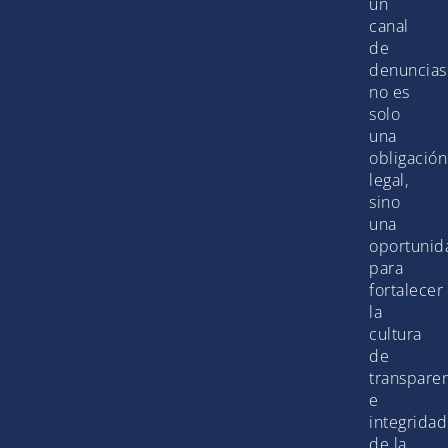
un
canal
de
denuncias
no es
solo
una
obligación
legal,
sino
una
oportunid
para
fortalecer
la
cultura
de
transpare
e
integridad
de la