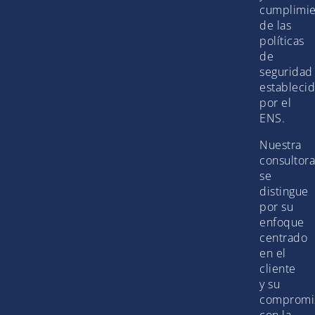
cumplimie
de las
políticas
de
seguridad
estableci
por el
ENS.
Nuestra
consultora
se
distingue
por su
enfoque
centrado
en el
cliente
y su
compromi
con la