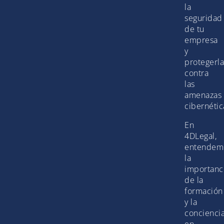
la
seguridad
de tu
empresa
y
protegerla
contra
las
amenazas
cibernétic
En
4DLegal,
entendem
la
importanc
de la
formación
y la
concienci
en