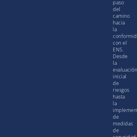
paso
del
camino
hacia
la
conformi
con el
ENS.
Desde
la
evaluació
inicial
de
riesgos
hasta
la
implemen
de
medidas
de
seguridad