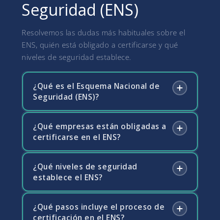
Seguridad (ENS)
Resolvemos las dudas más habituales sobre el
ENS, quién está obligado a certificarse y qué
niveles de seguridad establece.
¿Qué es el Esquema Nacional de
Seguridad (ENS)?
¿Qué empresas están obligadas a
El Esquema Nacional de Seguridad es el
certificarse en el ENS?
marco normativo español que establece los
principios y requisitos para garantizar la
seguridad de los sistemas de información
¿Qué niveles de seguridad
Están obligadas todas las Administraciones
utilizados por las Administraciones Públicas y
establece el ENS?
Públicas españolas y las empresas privadas
por las empresas que les prestan servicios.
que les prestan servicios relacionados con
Regulado por el Real Decreto 311/2022, su
sistemas de información, como desarrollo de
¿Qué pasos incluye el proceso de
El ENS clasifica los sistemas en tres
objetivo es proteger la información y los
software, alojamiento de datos, servicios
certificación en el ENS?
categorías según su nivel de seguridad: