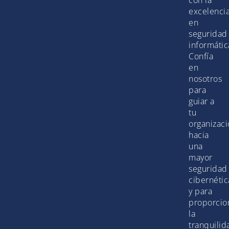
excelenci
en
seguridad
informátic
Confía
en
nosotros
para
guiar a
tu
organizac
hacia
una
mayor
seguridad
cibernétic
y para
proporcio
la
tranquilid