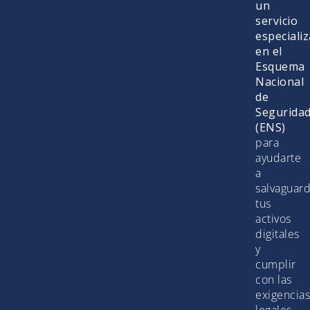
un
servicio
especiali
en el
Esquema
Nacional
de
Segurida
(ENS)
para
ayudarte
a
salvaguar
tus
activos
digitales
y
cumplir
con las
exigencias
legales