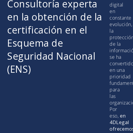
Consultoría experta
digital
en
en la obtención de la
constante
evolución,
certificación en el
la
protecció
Esquema de
de la
informaci
Seguridad Nacional
se ha
convertid
(ENS)
en una
prioridad
fundament
para
las
organizaci
Por
eso,
en
4DLegal
ofrecemo