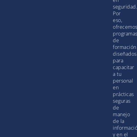
seguridad
Por
eso,
ofrecemo
programa
de
formación
diseñados
para
capacitar
a tu
personal
en
prácticas
seguras
de
manejo
de la
informaci
y en el