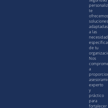
personaliz
te
ofrecemo
solucione
adaptadas
a las
necesidad
específica
de tu
organizaci
Nos
comprom
a
proporcio
asesorami
experto
y
práctico
para
fortalecer