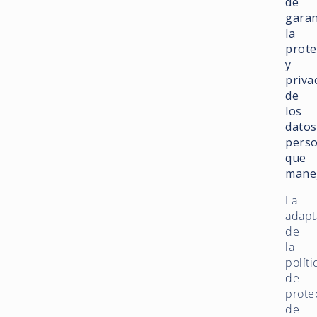
de
garan
la
prote
y
priva
de
los
datos
perso
que
mane
La
adapt
de
la
políti
de
prote
de