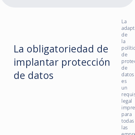
La
adapt
de
la
La obligatoriedad de
políti
de
implantar protección
prote
de
de datos
datos
es
un
requi
legal
impre
para
todas
las
empr