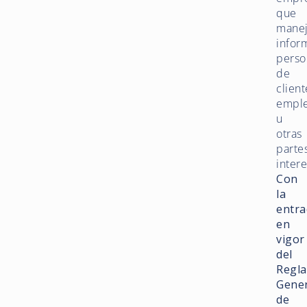
que
mane
infor
perso
de
client
empl
u
otras
parte
inter
Con
la
entra
en
vigor
del
Regl
Gener
de