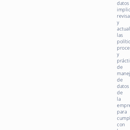
datos
impli
revisa
y
actual
las
políti
proce
y
práct
de
mane
de
datos
de
la
empr
para
cumpl
con