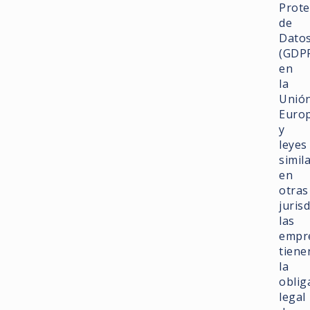
Prote
de
Dato
(GDP
en
la
Unió
Euro
y
leyes
simil
en
otras
juris
las
empr
tiene
la
oblig
legal