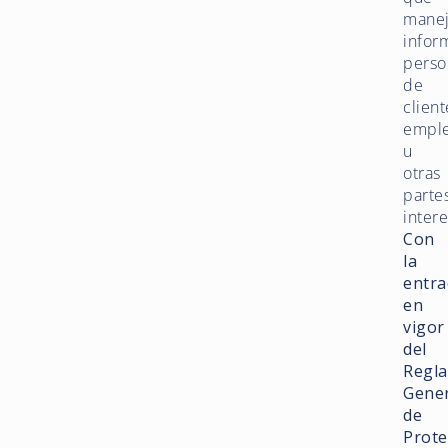
mane
infor
perso
de
client
empl
u
otras
parte
inter
Con
la
entra
en
vigor
del
Regl
Gener
de
Prote