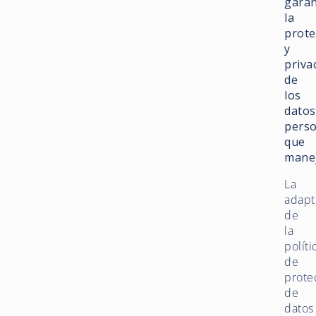
garan
la
prote
y
priva
de
los
datos
perso
que
mane
La
adapt
de
la
políti
de
prote
de
datos