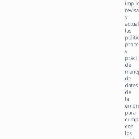
impli
revisa
y
actual
las
políti
proce
y
práct
de
mane
de
datos
de
la
empr
para
cumpl
con
los