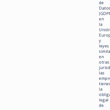
de
Dato
(GDP
en
la
Unió
Euro
y
leyes
simil
en
otras
juris
las
empr
tiene
la
oblig
legal
de