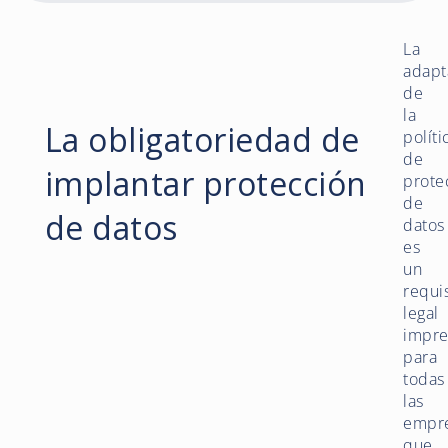
La
adapt
de
la
La obligatoriedad de
políti
de
implantar protección
prote
de
de datos
datos
es
un
requi
legal
impre
para
todas
las
empr
que