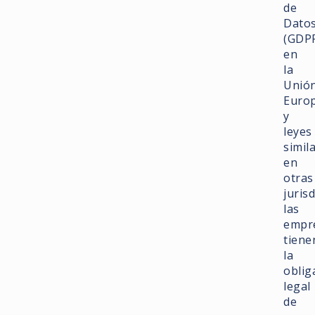
de
Dato
(GDP
en
la
Unió
Euro
y
leyes
simil
en
otras
juris
las
empr
tiene
la
oblig
legal
de