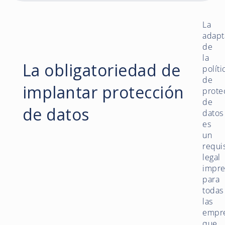
La
adapt
de
la
La obligatoriedad de
políti
de
implantar protección
prote
de
de datos
datos
es
un
requi
legal
impre
para
todas
las
empr
que