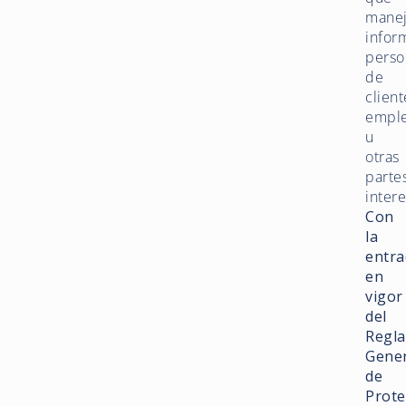
mane
infor
perso
de
client
empl
u
otras
parte
inter
Con
la
entra
en
vigor
del
Regl
Gener
de
Prote