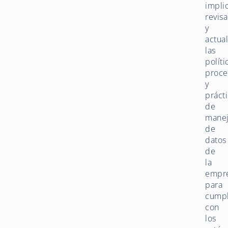
impli
revisa
y
actual
las
políti
proce
y
práct
de
mane
de
datos
de
la
empr
para
cumpl
con
los