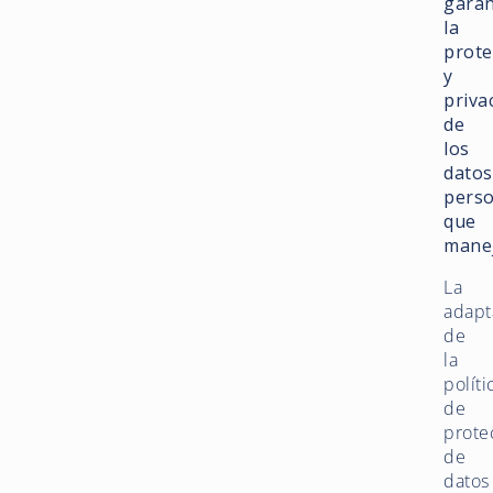
garan
la
prote
y
priva
de
los
datos
perso
que
mane
La
adapt
de
la
políti
de
prote
de
datos