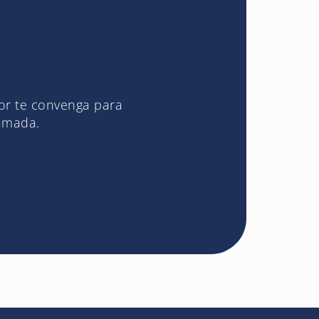
jor te convenga para
lamada.