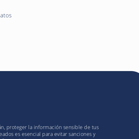
datos
n, proteger la información sensible de tus
eados es esencial para evitar sanciones y