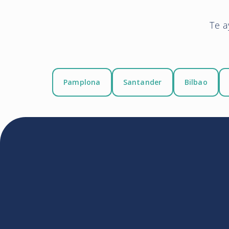
Te a
Pamplona
Santander
Bilbao