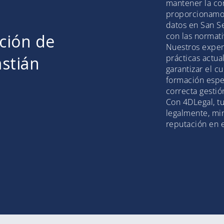
mantener la con
proporcionamos
datos en San S
cción de
con las normati
Nuestros exper
stián
prácticas actua
garantizar el 
formación espe
correcta gestió
Con 4DLegal, t
legalmente, min
reputación en 