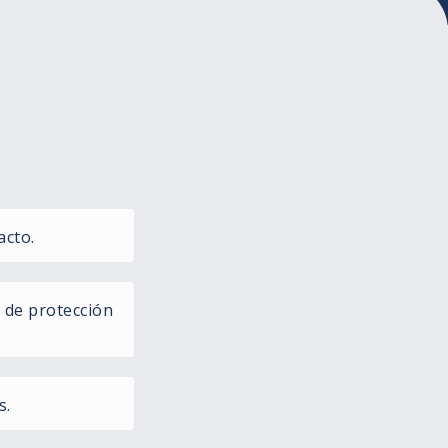
acto.
 de protección
s.