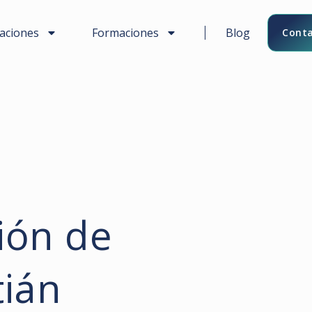
caciones
Formaciones
Blog
Conta
ión de
tián