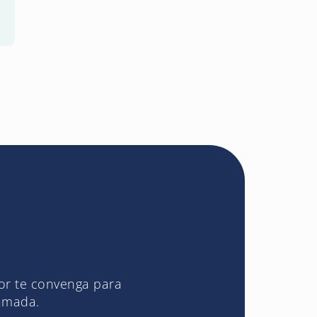
jor te convenga para
lamada.