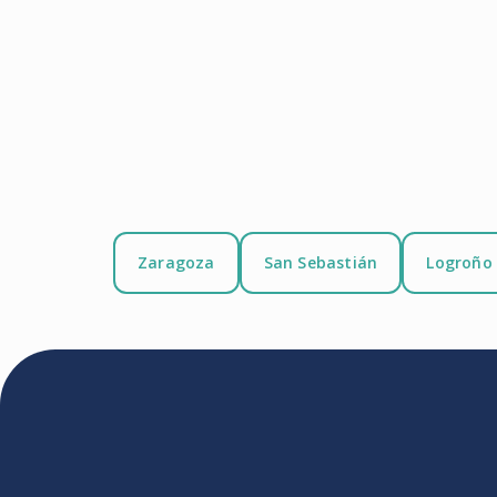
Zaragoza
San Sebastián
Logroño