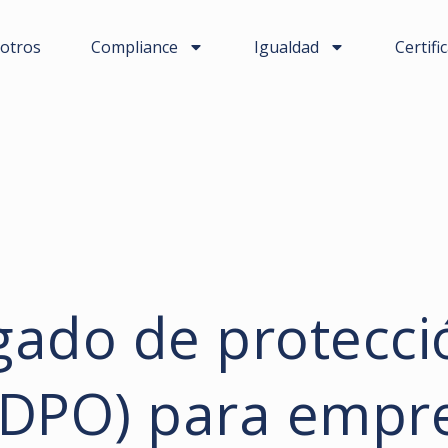
otros
Compliance
Igualdad
Certifi
gado de protecci
(DPO) para empr