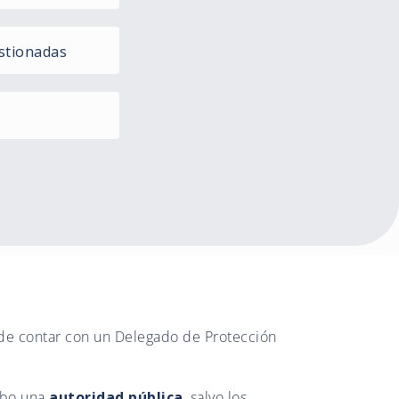
stionadas
 de contar con un Delegado de Protección
cabo una
autoridad pública
, salvo los