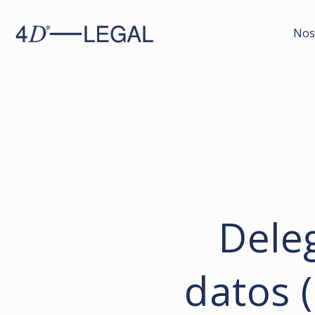
Nos
Dele
datos 