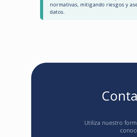
normativas, mitigando riesgos y ase
datos.
Conta
Utiliza nuestro for
conoce