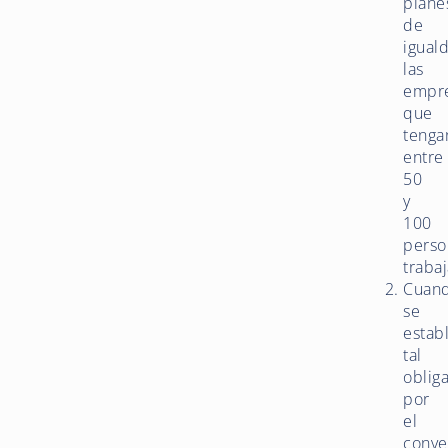
plane
de
igual
las
empr
que
tenga
entre
50
y
100
perso
traba
Cuan
se
estab
tal
oblig
por
el
conve