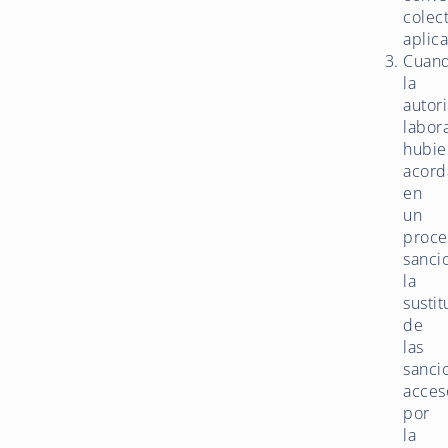
colec
aplica
Cuan
la
autor
labor
hubie
acor
en
un
proce
sanci
la
sustit
de
las
sanci
acces
por
la