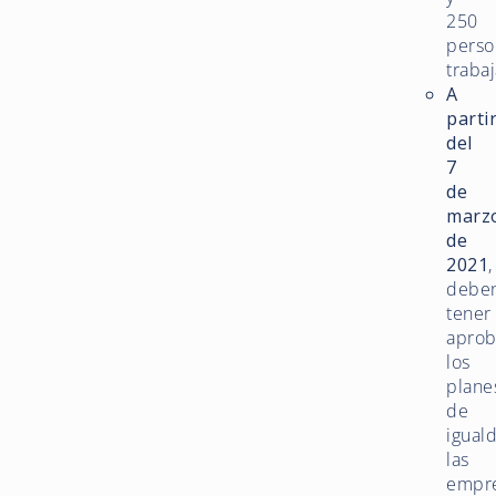
250
perso
traba
A
parti
del
7
de
marz
de
2021
,
debe
tener
apro
los
plane
de
igual
las
empr