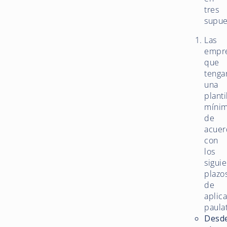
tres
supue
Las
empr
que
tenga
una
planti
mínim
de
acuer
con
los
sigui
plazo
de
aplic
paulat
Desd