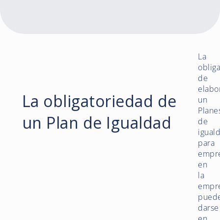
La
oblig
de
elabo
La obligatoriedad de
un
Plane
un Plan de Igualdad
de
igual
para
empr
en
la
empr
pued
darse
en