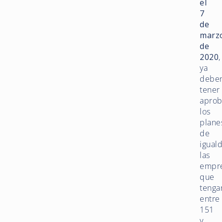
el
7
de
marz
de
2020
,
ya
debe
tener
apro
los
plane
de
igual
las
empr
que
tenga
entre
151
y