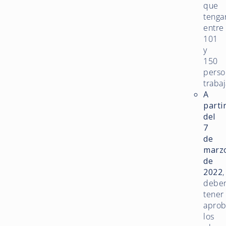
que
tenga
entre
101
y
150
perso
traba
A
parti
del
7
de
marz
de
2022
,
debe
tener
apro
los