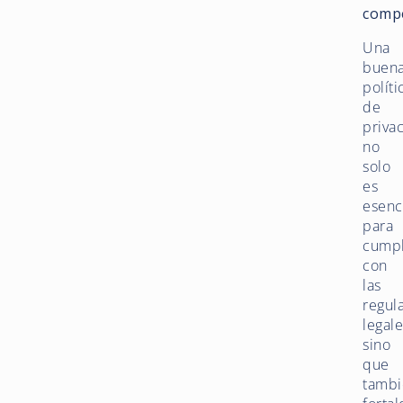
compe
Una
buen
políti
de
priva
no
solo
es
esenc
para
cumpl
con
las
regul
legale
sino
que
tambi