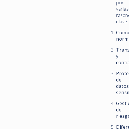
por
varias
razon
clave:
Cump
norm
Tran
y
confi
Prote
de
datos
sensi
Gesti
de
riesg
Difer