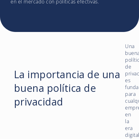
en el mercado con políticas efectivas.
Una
buen
políti
de
La importancia de una
priva
es
buena política de
funda
para
privacidad
cualq
empr
en
la
era
digita