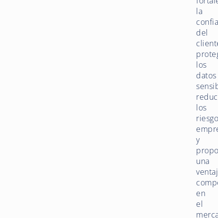
forta
la
confi
del
client
prote
los
datos
sensib
redu
los
riesg
empre
y
propo
una
venta
compe
en
el
merc