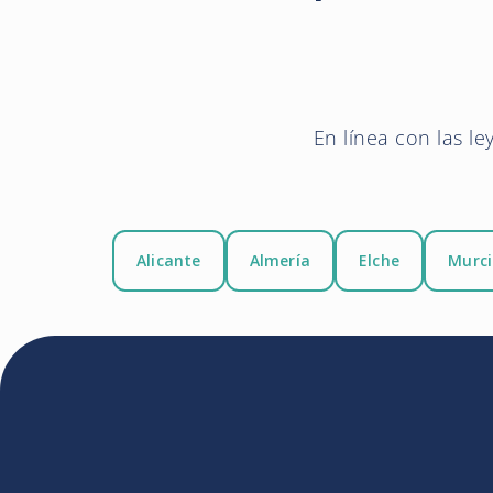
En línea con las le
Alicante
Almería
Elche
Murc