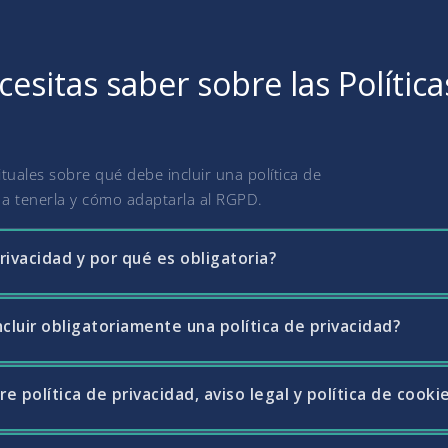
esitas saber sobre las Política
uales sobre qué debe incluir una política de
o a tenerla y cómo adaptarla al RGPD.
rivacidad y por qué es obligatoria?
cluir obligatoriamente una política de privacidad?
el documento mediante el cual una empresa informa a los usuarios 
 Es obligatoria para cualquier web, app o empresa que recoja dato
3 del RGPD. Su ausencia o inadecuación puede dar lugar a sancion
re política de privacidad, aviso legal y política de cooki
de privacidad informe sobre la identidad del responsable del tratam
.
s destinatarios de los datos, los plazos de conservación, los derec
transferencias internacionales de datos. Toda esta información debe