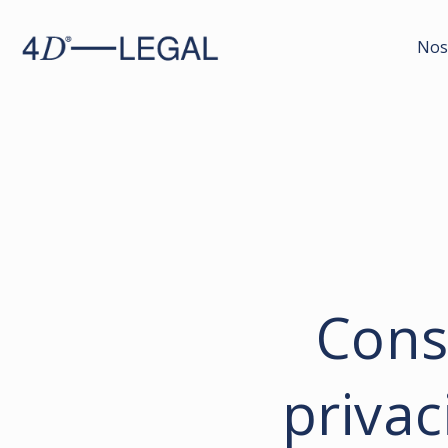
Nos
Consu
priva