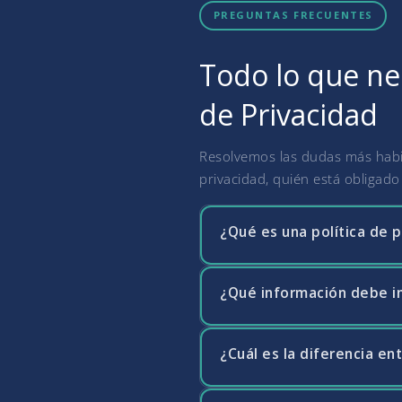
PREGUNTAS FRECUENTES
Todo lo que nec
de Privacidad
Resolvemos las dudas más habit
privacidad, quién está obligad
¿Qué es una política de p
¿Qué información debe in
La política de privacidad es 
protege sus datos personales.
conformidad con el artículo 1
¿Cuál es la diferencia ent
El RGPD exige que la política 
reclamaciones de los usuarios
legal de cada tratamiento, lo
ejercerlos, y si se realizan 