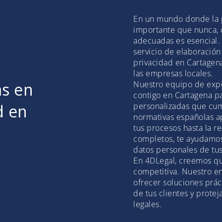
En un mundo donde la p
importante que nunca, c
adecuadas es esencial.
servicio de elaboración
privacidad en Cartagen
las empresas locales.
as en
Nuestro equipo de expe
contigo en Cartagena pa
d en
personalizadas que cum
normativas españolas ap
tus procesos hasta la 
completos, te ayudamos 
datos personales de tus
En 4DLegal, creemos qu
competitiva. Nuestro e
ofrecer soluciones prác
de tus clientes y prote
legales.