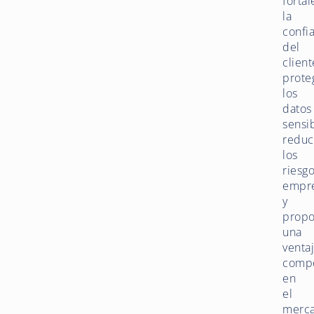
forta
la
confi
del
client
prote
los
datos
sensib
redu
los
riesg
empre
y
propo
una
venta
compe
en
el
merc