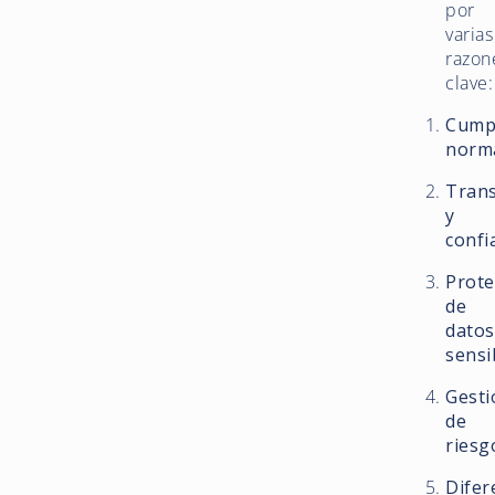
por
varias
razon
clave:
Cump
norm
Tran
y
confi
Prote
de
datos
sensi
Gesti
de
riesg
Difer