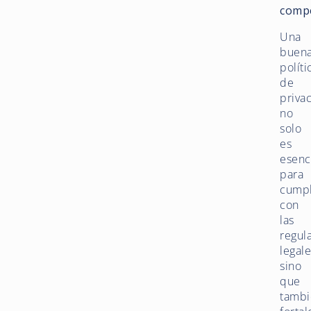
compe
Una
buen
políti
de
priva
no
solo
es
esenc
para
cumpl
con
las
regul
legale
sino
que
tambi