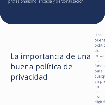
profesionalismo, eficacia y personalización.
Una
buen
políti
de
La importancia de una
priva
es
buena política de
funda
para
privacidad
cualq
empr
en
la
era
digita