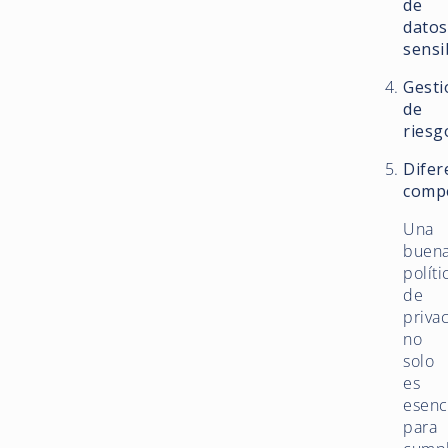
de
datos
sensi
Gesti
de
riesg
Difer
compe
Una
buen
políti
de
priva
no
solo
es
esenc
para