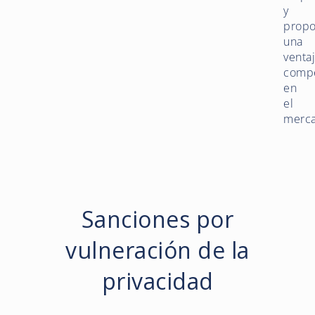
y
propo
una
venta
compe
en
el
merc
Sanciones por
vulneración de la
privacidad