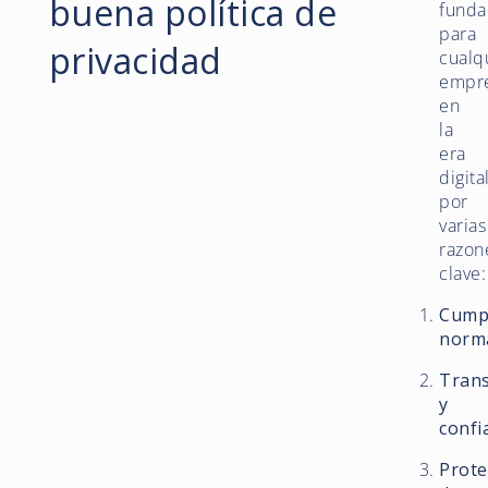
buena política de
funda
para
privacidad
cualq
empr
en
la
era
digita
por
varias
razon
clave:
Cump
norm
Tran
y
confi
Prote