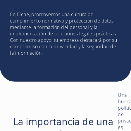
En Elche, promovemos una cultura de
cumplimiento normativo y protección de datos
mediante la formación del personal y la
implementación de soluciones legales prácticas.
Con nuestro apoyo, tu empresa destacará por su
compromiso con la privacidad y la seguridad de
la información.
Una
buen
políti
de
La importancia de una
priva
es