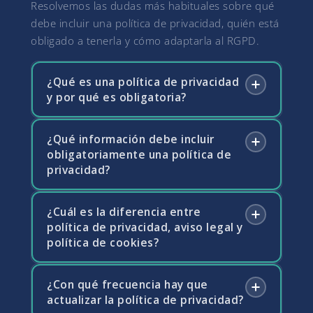
Resolvemos las dudas más habituales sobre qué
debe incluir una política de privacidad, quién está
obligado a tenerla y cómo adaptarla al RGPD.
¿Qué es una política de privacidad
y por qué es obligatoria?
¿Qué información debe incluir
La política de privacidad es el documento
obligatoriamente una política de
mediante el cual una empresa informa a los
privacidad?
usuarios sobre cómo recoge, trata y protege
sus datos personales. Es obligatoria para
cualquier web, app o empresa que recoja
¿Cuál es la diferencia entre
El RGPD exige que la política de privacidad
política de privacidad, aviso legal y
datos de personas físicas, de conformidad
informe sobre la identidad del responsable
política de cookies?
con el artículo 13 del RGPD. Su ausencia o
del tratamiento, las finalidades y base legal de
inadecuación puede dar lugar a sanciones de
cada tratamiento, los destinatarios de los
la AEPD y a reclamaciones de los usuarios.
datos, los plazos de conservación, los
¿Con qué frecuencia hay que
El aviso legal contiene la información legal
actualizar la política de privacidad?
derechos de los interesados y cómo
sobre la empresa titular de la web