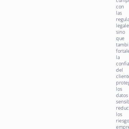
cumpl
con
las
regul
legale
sino
que
tambi
forta
la
confi
del
client
prote
los
datos
sensib
redu
los
riesg
empre