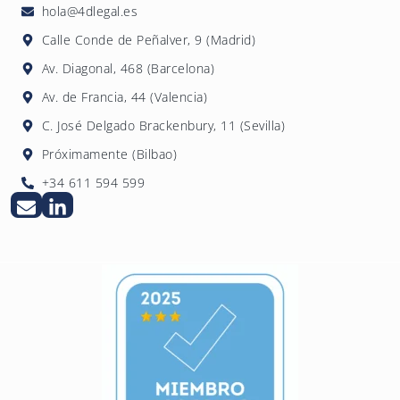
comunicaciones comerciales de forma
responder a las solicitudes de ejercicio de
hola@4dlegal.es
sencilla y gratuita.
derechos en el plazo máximo de un mes, con
Calle Conde de Peñalver, 9 (Madrid)
posibilidad de prórroga de dos meses
Av. Diagonal, 468 (Barcelona)
adicionales en casos complejos.
Av. de Francia, 44 (Valencia)
C. José Delgado Brackenbury, 11 (Sevilla)
Próximamente (Bilbao)
+34 611 594 599