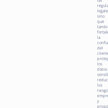
las
regul
legale
sino
que
tambi
forta
la
confi
del
client
prote
los
datos
sensib
redu
los
riesg
empre
y
propo