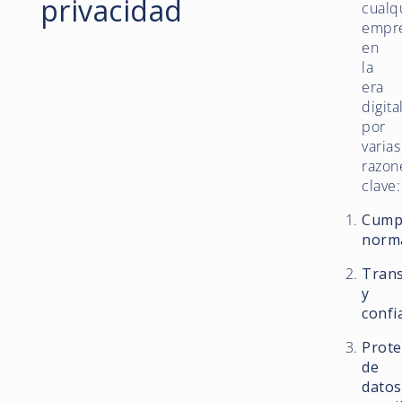
privacidad
cualq
empr
en
la
era
digita
por
varias
razon
clave:
Cump
norm
Tran
y
confi
Prote
de
datos