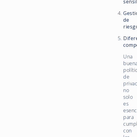
sensi
Gesti
de
riesg
Difer
compe
Una
buen
políti
de
priva
no
solo
es
esenc
para
cumpl
con