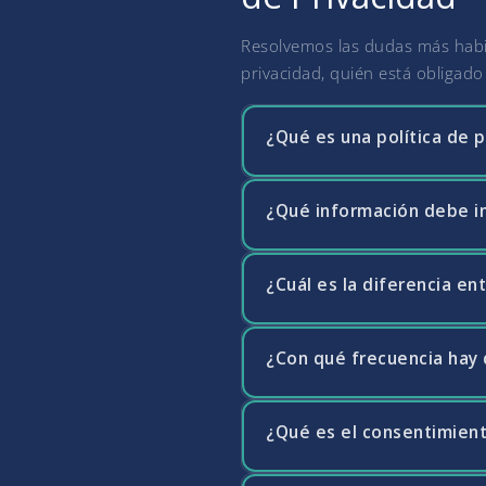
Resolvemos las dudas más habit
privacidad, quién está obligad
¿Qué es una política de p
¿Qué información debe in
La política de privacidad es 
protege sus datos personales.
conformidad con el artículo 1
¿Cuál es la diferencia ent
El RGPD exige que la política 
reclamaciones de los usuarios
legal de cada tratamiento, lo
ejercerlos, y si se realizan 
¿Con qué frecuencia hay q
El aviso legal contiene la inf
transparente y en un lenguaje 
inscripción registral). La pol
qué cookies se utilizan en la
¿Qué es el consentimient
La política de privacidad deb
para cualquier web que opere
finalidades, nuevos destinata