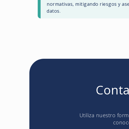
normativas, mitigando riesgos y ase
datos.
Conta
Utiliza nuestro for
conoce