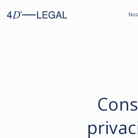
Nos
Consu
priva