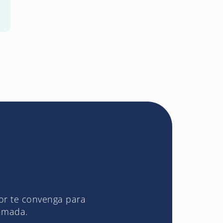
jor te convenga para
lamada.