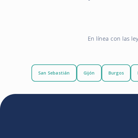
En línea con las le
San Sebastián
Gijón
Burgos