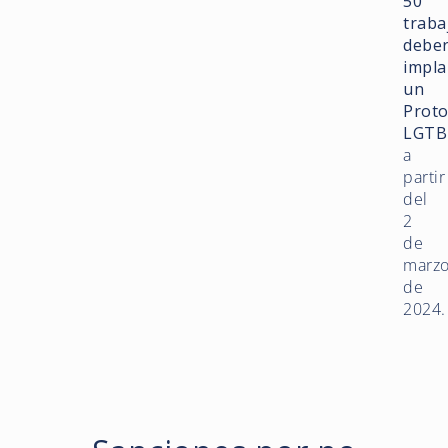
50
traba
debe
impla
un
Proto
LGTB
a
partir
del
2
de
marz
de
2024