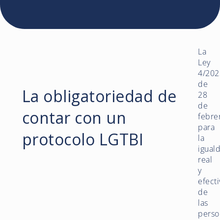
La
Ley
4/202
de
La obligatoriedad de
28
de
contar con un
febre
para
protocolo LGTBI
la
igual
real
y
efecti
de
las
perso