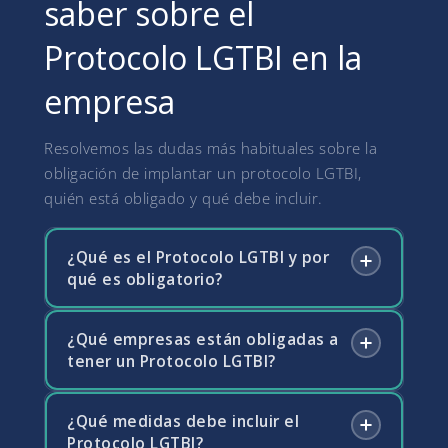
saber sobre el
Protocolo LGTBI en la
empresa
Resolvemos las dudas más habituales sobre la
obligación de implantar un protocolo LGTBI,
quién está obligado y qué debe incluir.
¿Qué es el Protocolo LGTBI y por
qué es obligatorio?
¿Qué empresas están obligadas a
El Protocolo LGTBI es el conjunto de medidas
tener un Protocolo LGTBI?
planificadas que la empresa debe implantar
para garantizar la igualdad real y efectiva de
las personas LGTBI en el entorno laboral y
¿Qué medidas debe incluir el
La Ley 4/2023 obliga a todas las empresas
para prevenir, detectar y actuar frente a
Protocolo LGTBI?
con 50 o más trabajadores a negociar con la