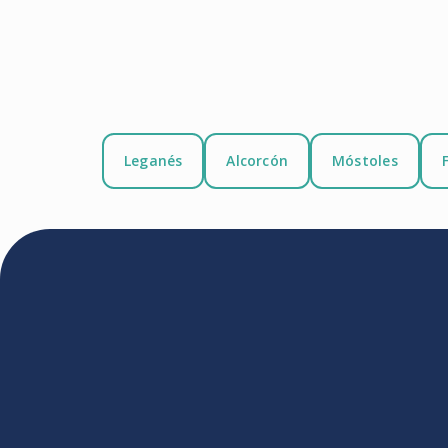
Leganés
Alcorcón
Móstoles