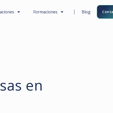
caciones
Formaciones
Blog
Conta
sas en