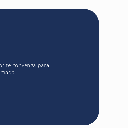
jor te convenga para
lamada.