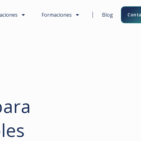
caciones
Formaciones
Blog
Conta
para
les