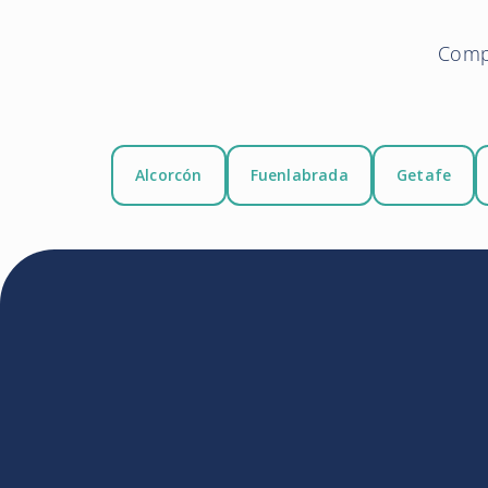
Compr
Alcorcón
Fuenlabrada
Getafe