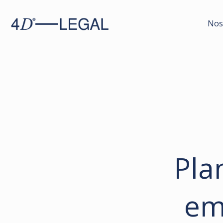
Nos
Pla
em