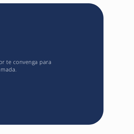
jor te convenga para
lamada.