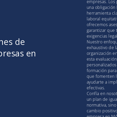
empresas. Los 
una obligación 
herramienta cla
laboral equitat
ofrecemos ases
garantizar que
exigencias lega
nes de
Nuestro enfoqu
exhaustivo de l
presas en
organización en
esta evaluación
personalizados 
formación para
que fomenten l
ayudarte a imp
efectivas.
Confía en noso
un plan de igu
normativa, sin
cambio positivo
empresa en Mó