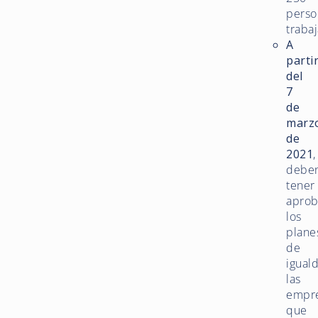
perso
traba
A
parti
del
7
de
marz
de
2021
,
debe
tener
apro
los
plane
de
igual
las
empr
que