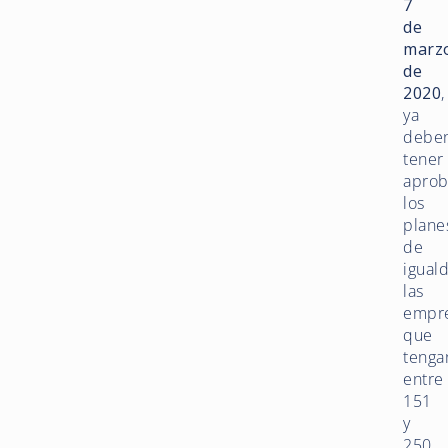
7
de
marz
de
2020
,
ya
debe
tener
apro
los
plane
de
igual
las
empr
que
tenga
entre
151
y
250