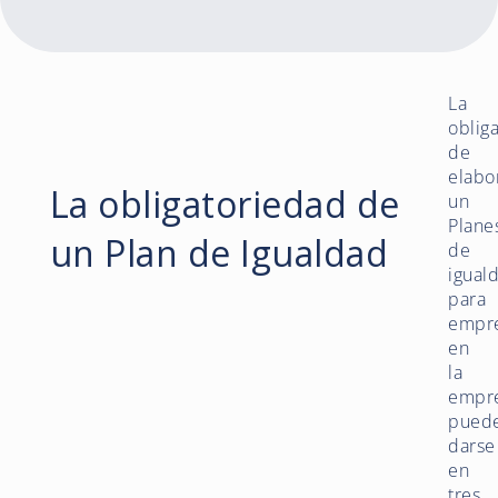
La
oblig
de
elabo
La obligatoriedad de
un
Plane
un Plan de Igualdad
de
igual
para
empr
en
la
empr
pued
darse
en
tres