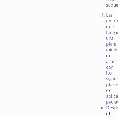
supue
Las
empr
que
tenga
una
planti
mínim
de
acuer
con
los
sigui
plazo
de
aplic
paulat
Desd
el