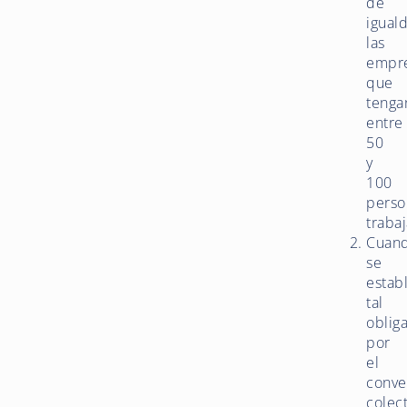
de
igual
las
empr
que
tenga
entre
50
y
100
perso
traba
Cuan
se
estab
tal
oblig
por
el
conve
colec