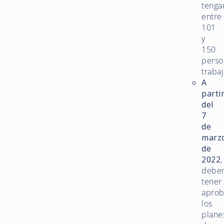
tenga
entre
101
y
150
perso
traba
A
parti
del
7
de
marz
de
2022
,
debe
tener
apro
los
plane