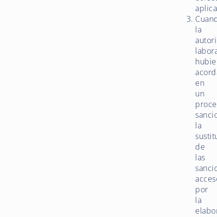
aplica
Cuan
la
autor
labor
hubie
acor
en
un
proce
sanci
la
sustit
de
las
sanci
acces
por
la
elabo