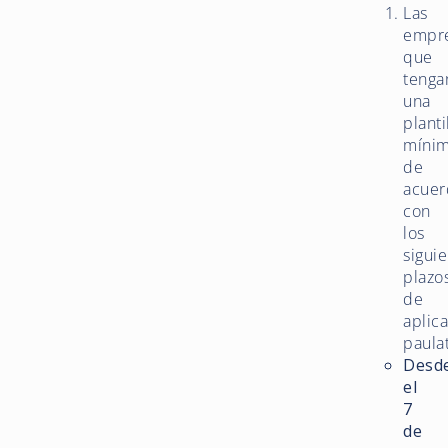
Las
empr
que
tenga
una
planti
mínim
de
acuer
con
los
sigui
plazo
de
aplic
paulat
Desd
el
7
de