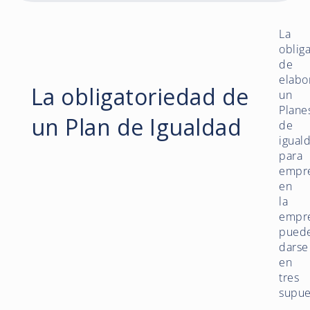
La
oblig
de
elabo
La obligatoriedad de
un
Plane
un Plan de Igualdad
de
igual
para
empr
en
la
empr
pued
darse
en
tres
supue