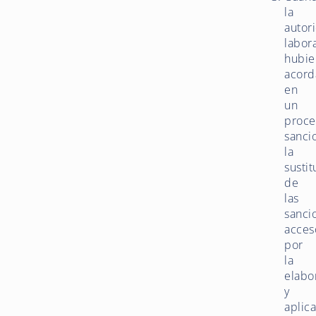
la
autor
labor
hubie
acor
en
un
proce
sanci
la
sustit
de
las
sanci
acces
por
la
elabo
y
aplic