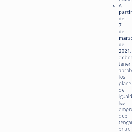
A
parti
del
7
de
marz
de
2021
,
debe
tener
apro
los
plane
de
igual
las
empr
que
tenga
entre