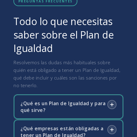
PREGUNTAS FRECUENTES
Todo lo que necesitas
saber sobre el Plan de
Igualdad
Resolvemos las dudas más habituales sobre
quién está obligado a tener un Plan de Igualdad,
qué debe incluir y cuáles son las sanciones por
no tenerlo.
¿Qué es un Plan de Igualdad y para
qué sirve?
¿Qué empresas están obligadas a
Un Plan de Igualdad es un conjunto ordenado
tener un Plan de Igualdad?
de medidas adoptadas en la empresa para