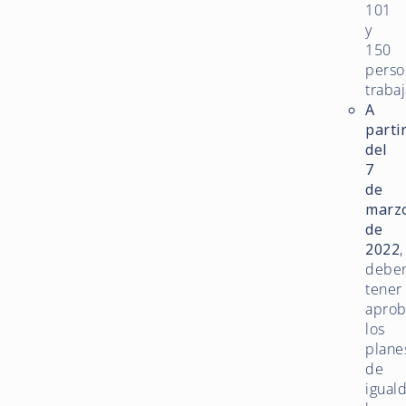
101
y
150
perso
traba
A
parti
del
7
de
marz
de
2022
,
debe
tener
apro
los
plane
de
igual