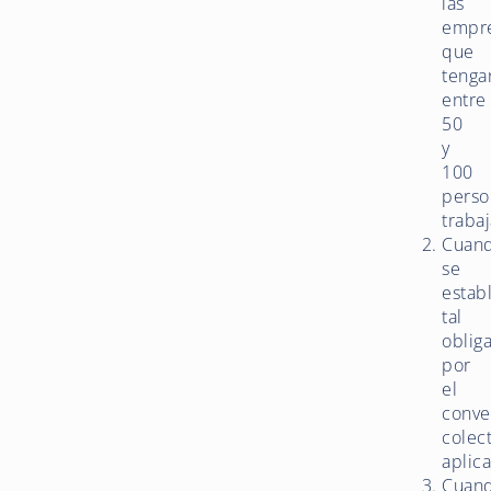
las
empr
que
tenga
entre
50
y
100
perso
traba
Cuan
se
estab
tal
oblig
por
el
conve
colec
aplica
Cuan