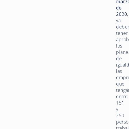
marz
de
2020
,
ya
debe
tener
apro
los
plane
de
igual
las
empr
que
tenga
entre
151
y
250
perso
traba