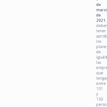
de
marz
de
2021
,
debe
tener
apro
los
plane
de
igual
las
empr
que
tenga
entre
101
y
150
perso