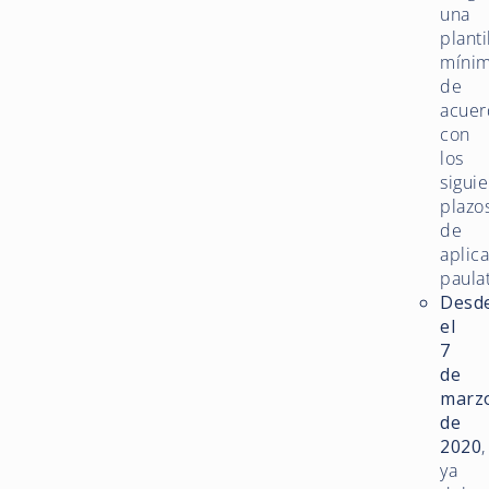
una
planti
mínim
de
acuer
con
los
sigui
plazo
de
aplic
paulat
Desd
el
7
de
marz
de
2020
,
ya