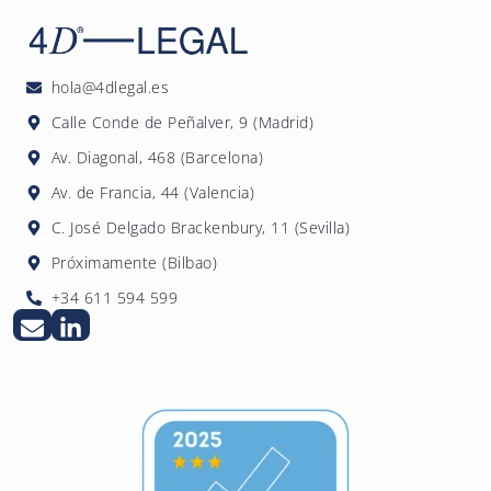
establecer una duración menor. Antes de que
fiscales y de Seguridad Social, y quedar
expire su vigencia, la empresa debe iniciar el
inhabilitada para contratar con las
proceso de diagnóstico y negociación de un
Administraciones Públicas.
nuevo Plan. Además, la Comisión de
hola@4dlegal.es
Seguimiento debe reunirse con la
Calle Conde de Peñalver, 9 (Madrid)
periodicidad que establezca el propio Plan
Av. Diagonal, 468 (Barcelona)
para evaluar el grado de cumplimiento de las
Av. de Francia, 44 (Valencia)
medidas.
C. José Delgado Brackenbury, 11 (Sevilla)
Próximamente (Bilbao)
+34 611 594 599