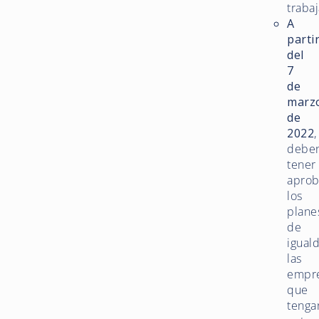
traba
A
parti
del
7
de
marz
de
2022
,
debe
tener
apro
los
plane
de
igual
las
empr
que
tenga