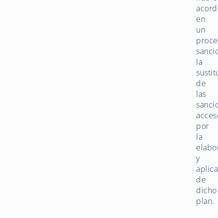
acor
en
un
proce
sanci
la
sustit
de
las
sanci
acces
por
la
elabo
y
aplic
de
dicho
plan.