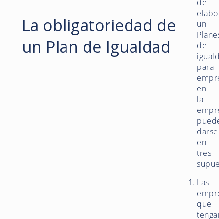
de
elabo
La obligatoriedad de
un
Plane
un Plan de Igualdad
de
igual
para
empr
en
la
empr
pued
darse
en
tres
supue
Las
empr
que
tenga