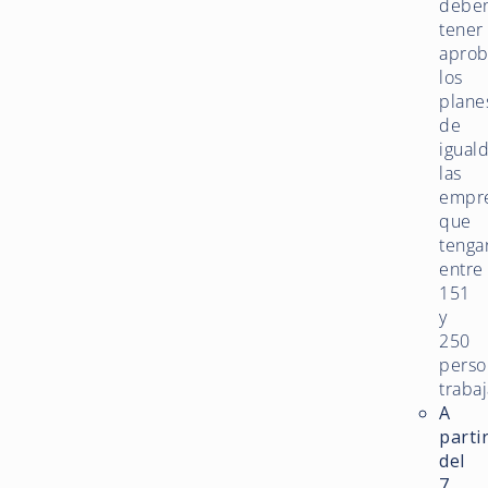
debe
tener
apro
los
plane
de
igual
las
empr
que
tenga
entre
151
y
250
perso
traba
A
parti
del
7