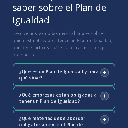
saber sobre el Plan de
Igualdad
Resolvemos las dudas más habituales sobre
quién está obligado a tener un Plan de Igualdad,
qué debe incluir y cuáles son las sanciones por
no tenerlo.
¿Qué es un Plan de Igualdad y para
qué sirve?
¿Qué empresas están obligadas a
Un Plan de Igualdad es un conjunto ordenado
tener un Plan de Igualdad?
de medidas adoptadas en la empresa para
alcanzar la igualdad de trato y oportunidades
entre mujeres y hombres y eliminar la
¿Qué materias debe abordar
Desde la entrada en vigor del Real Decreto-
discriminación por razón de sexo. Incluye un
obligatoriamente el Plan de
ley 6/2019, están obligadas a negociar y