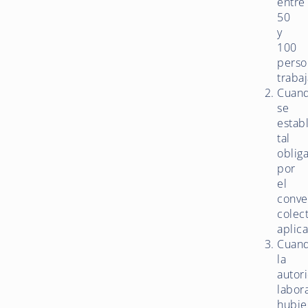
entre
50
y
100
perso
traba
Cuan
se
estab
tal
oblig
por
el
conve
colec
aplica
Cuan
la
autor
labor
hubie