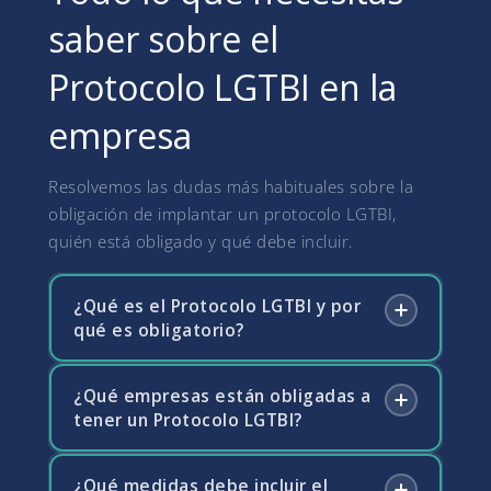
saber sobre el
Protocolo LGTBI en la
empresa
Resolvemos las dudas más habituales sobre la
obligación de implantar un protocolo LGTBI,
quién está obligado y qué debe incluir.
¿Qué es el Protocolo LGTBI y por
qué es obligatorio?
¿Qué empresas están obligadas a
El Protocolo LGTBI es el conjunto de medidas
tener un Protocolo LGTBI?
planificadas que la empresa debe implantar
para garantizar la igualdad real y efectiva de
las personas LGTBI en el entorno laboral y
¿Qué medidas debe incluir el
La Ley 4/2023 obliga a todas las empresas