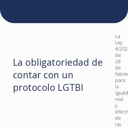
La
Ley
4/202
de
La obligatoriedad de
28
de
contar con un
febre
para
protocolo LGTBI
la
igual
real
y
efecti
de
las