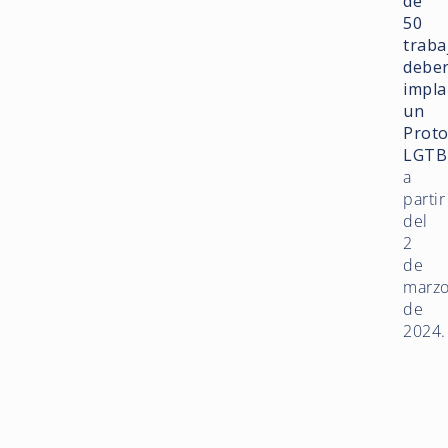
de
50
traba
debe
impla
un
Proto
LGTB
a
partir
del
2
de
marz
de
2024