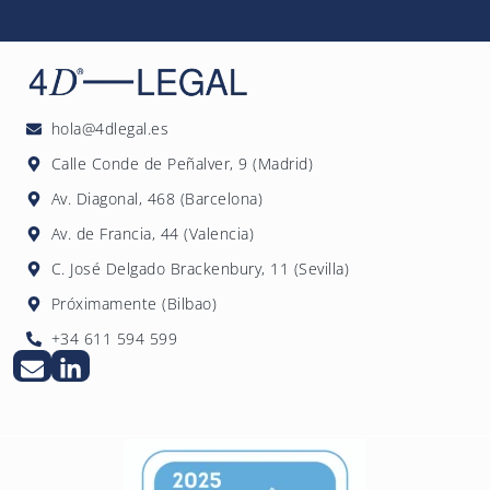
contacto tanto para los interesados que
empresa, el volumen y tipología de datos
ejerzan sus derechos como para la propia
tratados y la complejidad regulatoria del
AEPD.
sector. Contacta con 4DLegal para obtener
un presupuesto personalizado sin
compromiso.
hola@4dlegal.es
Calle Conde de Peñalver, 9 (Madrid)
Av. Diagonal, 468 (Barcelona)
Av. de Francia, 44 (Valencia)
C. José Delgado Brackenbury, 11 (Sevilla)
Próximamente (Bilbao)
+34 611 594 599