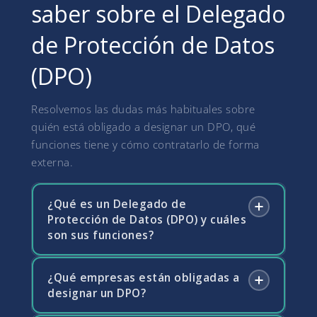
saber sobre el Delegado
de Protección de Datos
(DPO)
Resolvemos las dudas más habituales sobre
quién está obligado a designar un DPO, qué
funciones tiene y cómo contratarlo de forma
externa.
¿Qué es un Delegado de
Protección de Datos (DPO) y cuáles
son sus funciones?
¿Qué empresas están obligadas a
El DPO es la figura encargada de supervisar el
designar un DPO?
cumplimiento del RGPD dentro de una
organización. Sus funciones incluyen informar