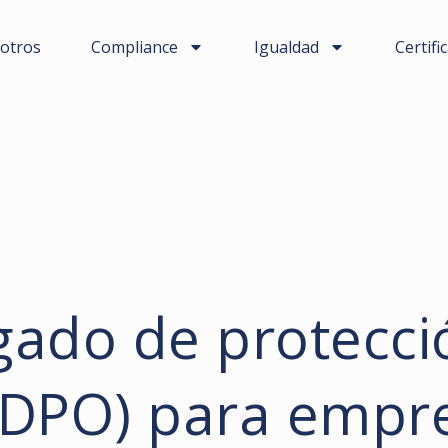
otros
Compliance
Igualdad
Certifi
gado de protecci
(DPO) para empr