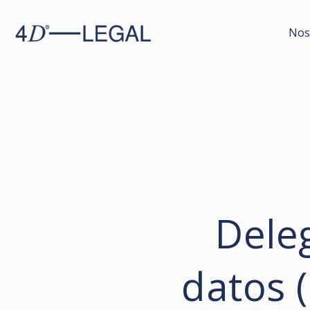
Nos
Dele
datos 