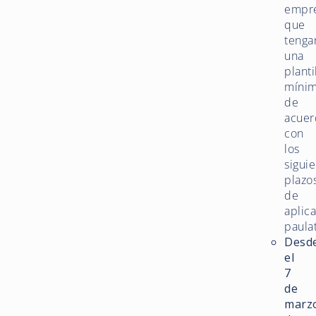
empr
que
tenga
una
planti
mínim
de
acuer
con
los
sigui
plazo
de
aplic
paulat
Desd
el
7
de
marz