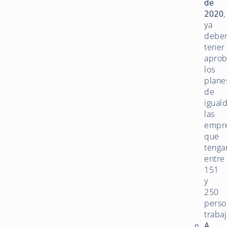
de
2020
,
ya
debe
tener
apro
los
plane
de
igual
las
empr
que
tenga
entre
151
y
250
perso
traba
A