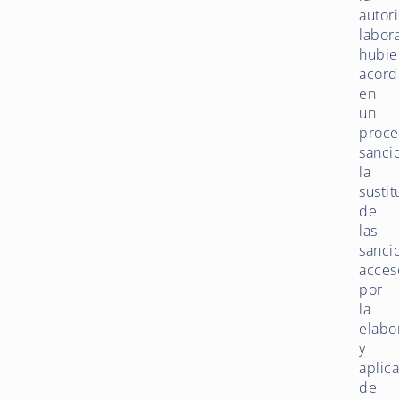
autor
labor
hubie
acor
en
un
proce
sanci
la
sustit
de
las
sanci
acces
por
la
elabo
y
aplic
de