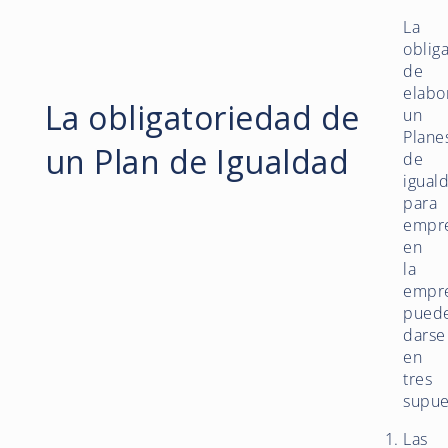
La
oblig
de
elabo
La obligatoriedad de
un
Plane
un Plan de Igualdad
de
igual
para
empr
en
la
empr
pued
darse
en
tres
supue
Las