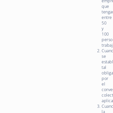
empr
que
tenga
entre
50
y
100
perso
traba
Cuan
se
estab
tal
oblig
por
el
conve
colec
aplica
Cuan
la