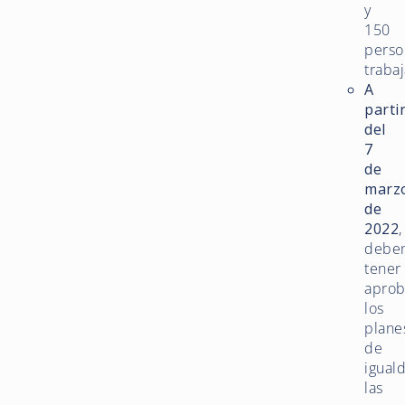
y
150
perso
traba
A
parti
del
7
de
marz
de
2022
,
debe
tener
apro
los
plane
de
igual
las