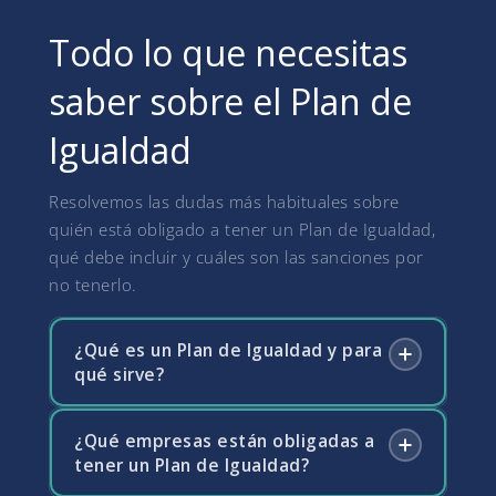
Todo lo que necesitas
saber sobre el Plan de
Igualdad
Resolvemos las dudas más habituales sobre
quién está obligado a tener un Plan de Igualdad,
qué debe incluir y cuáles son las sanciones por
no tenerlo.
¿Qué es un Plan de Igualdad y para
qué sirve?
¿Qué empresas están obligadas a
Un Plan de Igualdad es un conjunto ordenado
tener un Plan de Igualdad?
de medidas adoptadas en la empresa para