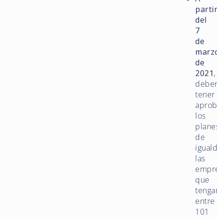
parti
del
7
de
marz
de
2021
,
debe
tener
apro
los
plane
de
igual
las
empr
que
tenga
entre
101