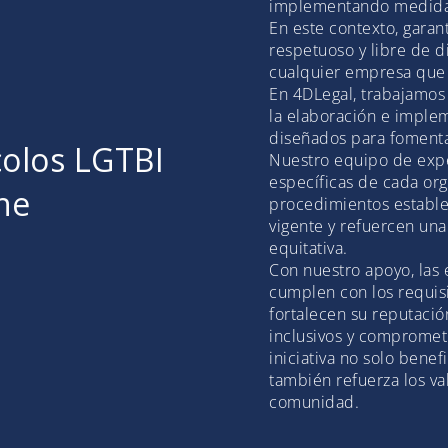
implementando medidas 
En este contexto, garan
respetuoso y libre de d
cualquier empresa que a
En 4DLegal, trabajamos
la elaboración e imple
diseñados para fomentar
colos LGTBI
Nuestro equipo de expe
específicas de cada or
he
procedimientos estable
vigente y refuercen una
equitativa.
Con nuestro apoyo, las
cumplen con los requisi
fortalecen su reputaci
inclusivos y comprometi
iniciativa no solo benef
también refuerza los va
comunidad.