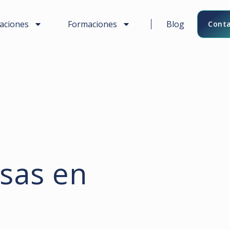
caciones
Formaciones
Blog
Conta
sas en