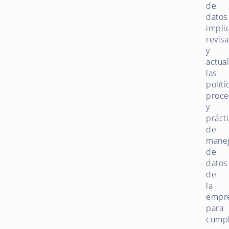
de
datos
impli
revisa
y
actual
las
políti
proce
y
práct
de
mane
de
datos
de
la
empr
para
cumpl