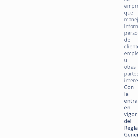
empr
que
mane
infor
perso
de
client
empl
u
otras
parte
inter
Con
la
entra
en
vigor
del
Regl
Gener