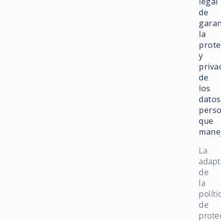
legal
de
garan
la
prote
y
priva
de
los
datos
perso
que
mane
La
adapt
de
la
políti
de
prote