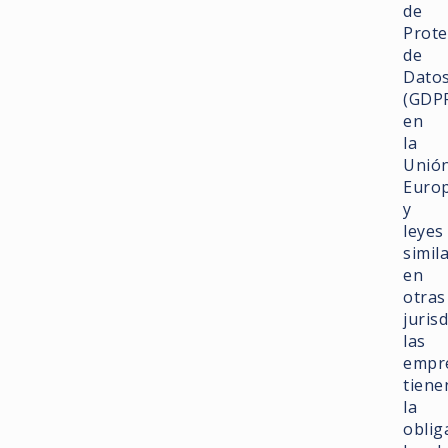
de
Prote
de
Dato
(GDP
en
la
Unió
Euro
y
leyes
simil
en
otras
juris
las
empr
tiene
la
oblig