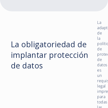
La
adapt
de
la
La obligatoriedad de
políti
de
implantar protección
prote
de
de datos
datos
es
un
requi
legal
impre
para
todas
las