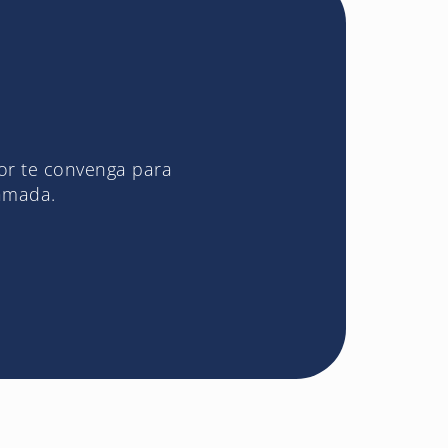
jor te convenga para
lamada.