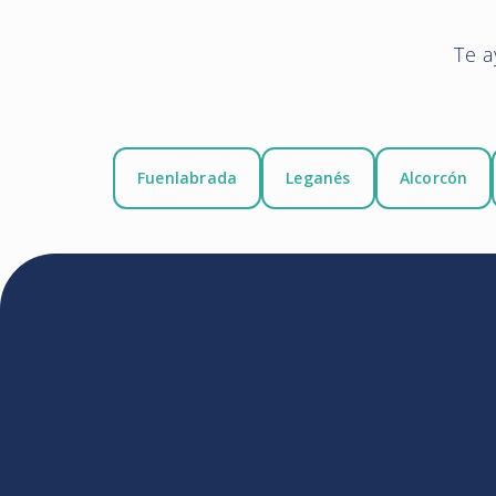
Te a
Fuenlabrada
Leganés
Alcorcón