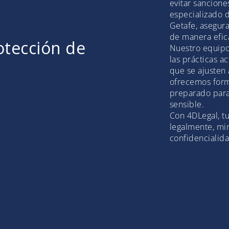
evitar sancione
especializado 
Getafe, asegur
de manera efica
otección de
Nuestro equipo
las prácticas a
que se ajusten
ofrecemos form
preparado para
sensible.
Con 4DLegal, t
legalmente, min
confidencialida