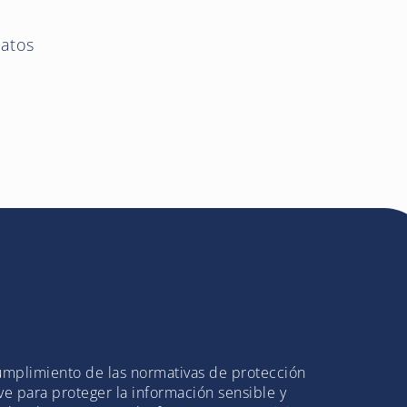
datos
cumplimiento de las normativas de protección
ve para proteger la información sensible y