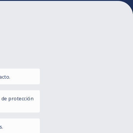
acto.
 de protección
s.