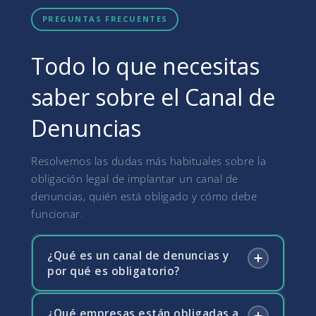
PREGUNTAS FRECUENTES
Todo lo que necesitas
saber sobre el Canal de
Denuncias
Resolvemos las dudas más habituales sobre la
obligación legal de implantar un canal de
denuncias, quién está obligado y cómo debe
funcionar.
¿Qué es un canal de denuncias y
por qué es obligatorio?
¿Qué empresas están obligadas a
El canal de denuncias es un sistema interno