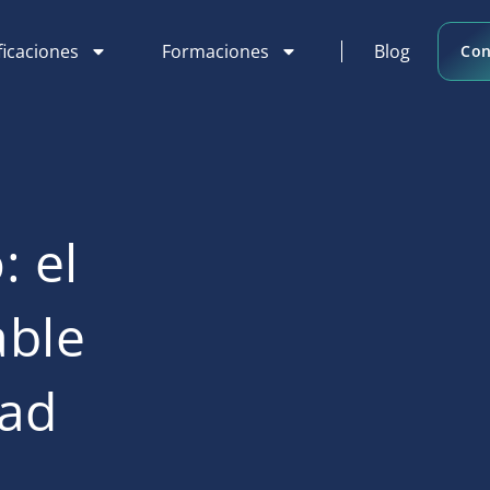
ficaciones
Formaciones
Blog
Con
: el
able
dad