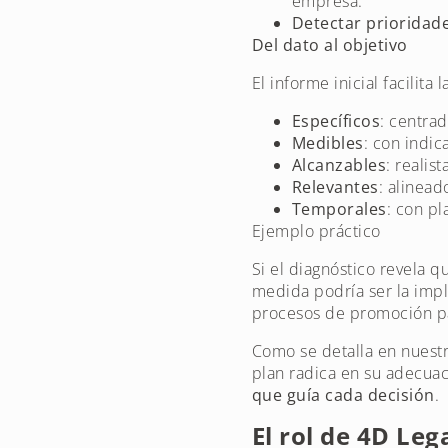
empresa.
Detectar prioridade
Del dato al objetivo
El informe inicial facilita
Específicos
: centra
Medibles
: con indic
Alcanzables
: realis
Relevantes
: alinea
Temporales
: con pl
Ejemplo práctico
Si el diagnóstico revela 
medida podría ser la im
procesos de promoción pa
Como se detalla en nuestr
plan radica en su adecuaci
que guía cada decisión
.
El rol de 4D Leg