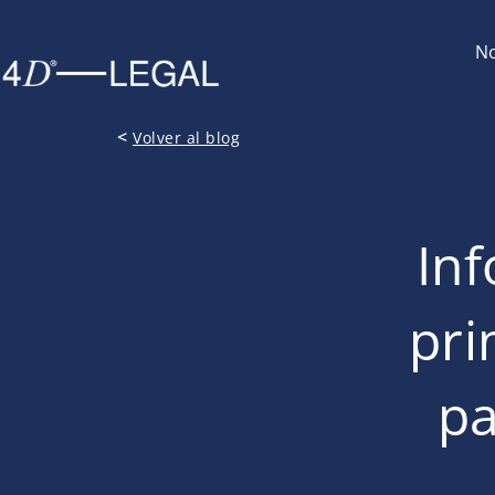
No
<
Volver al blog
Inf
pri
pa