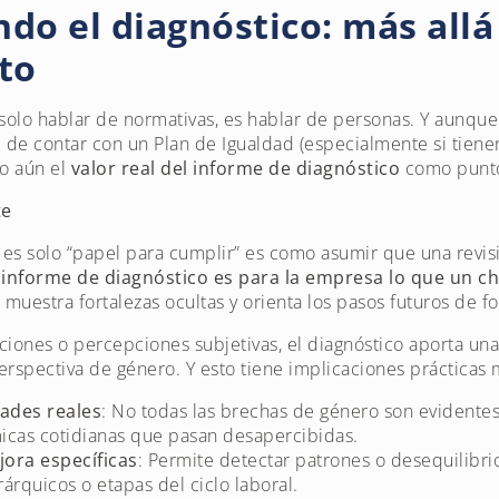
do el diagnóstico: más allá
to
 solo hablar de normativas, es hablar de personas. Y aunq
 de contar con un Plan de Igualdad (especialmente si tiene
o aún el
valor real del informe de diagnóstico
como punto 
te
 es solo “papel para cumplir” es como asumir que una revis
l
informe de diagnóstico es para la empresa lo que un ch
, muestra fortalezas ocultas y orienta los pasos futuros de 
ciones o percepciones subjetivas, el diagnóstico aporta una 
rspectiva de género. Y esto tiene implicaciones prácticas 
dades reales
: No todas las brechas de género son evidentes
icas cotidianas que pasan desapercibidas.
jora específicas
: Permite detectar patrones o desequilibr
rárquicos o etapas del ciclo laboral.