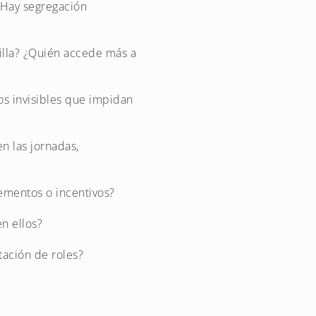
¿Hay segregación
illa? ¿Quién accede más a
os invisibles que impidan
en las jornadas,
lementos o incentivos?
en ellos?
tación de roles?