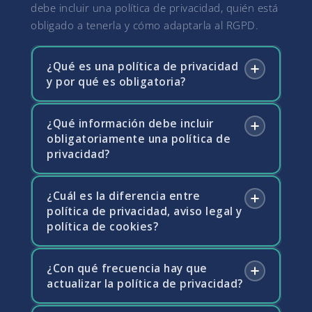
debe incluir una política de privacidad, quién está
obligado a tenerla y cómo adaptarla al RGPD.
¿Qué es una política de privacidad
y por qué es obligatoria?
¿Qué información debe incluir
La política de privacidad es el documento
obligatoriamente una política de
mediante el cual una empresa informa a los
privacidad?
usuarios sobre cómo recoge, trata y protege
sus datos personales. Es obligatoria para
cualquier web, app o empresa que recoja
¿Cuál es la diferencia entre
El RGPD exige que la política de privacidad
política de privacidad, aviso legal y
datos de personas físicas, de conformidad
informe sobre la identidad del responsable
política de cookies?
con el artículo 13 del RGPD. Su ausencia o
del tratamiento, las finalidades y base legal de
inadecuación puede dar lugar a sanciones de
cada tratamiento, los destinatarios de los
la AEPD y a reclamaciones de los usuarios.
datos, los plazos de conservación, los
¿Con qué frecuencia hay que
El aviso legal contiene la información legal
actualizar la política de privacidad?
derechos de los interesados y cómo
sobre la empresa titular de la web
ejercerlos, y si se realizan transferencias
(denominación, CIF, domicilio, datos de