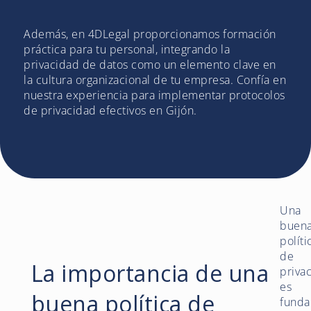
Además, en 4DLegal proporcionamos formación
práctica para tu personal, integrando la
privacidad de datos como un elemento clave en
la cultura organizacional de tu empresa. Confía en
nuestra experiencia para implementar protocolos
de privacidad efectivos en Gijón.
Una
buen
políti
de
La importancia de una
priva
es
buena política de
funda