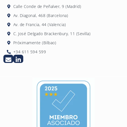
sencilla y gratuita.
derechos en el plazo máximo de un mes, con
Calle Conde de Peñalver, 9 (Madrid)
posibilidad de prórroga de dos meses
Av. Diagonal, 468 (Barcelona)
adicionales en casos complejos.
Av. de Francia, 44 (Valencia)
C. José Delgado Brackenbury, 11 (Sevilla)
Próximamente (Bilbao)
+34 611 594 599