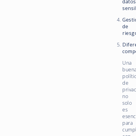
datos
sensi
Gesti
de
riesg
Difer
compe
Una
buen
políti
de
priva
no
solo
es
esenc
para
cumpl