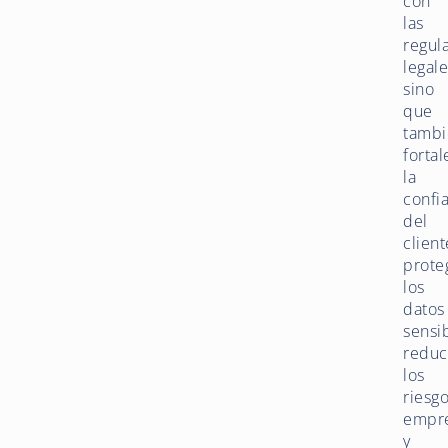
con
las
regul
legale
sino
que
tambi
forta
la
confi
del
client
prote
los
datos
sensib
redu
los
riesg
empre
y