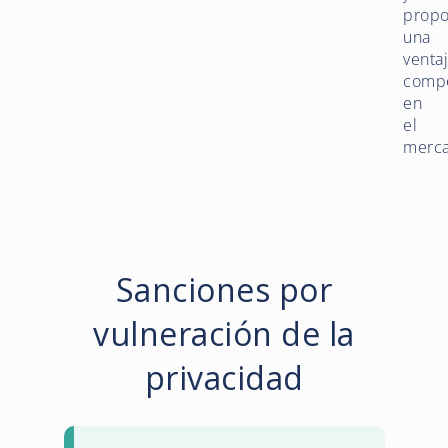
propo
una
venta
compe
en
el
merc
Sanciones por
vulneración de la
privacidad