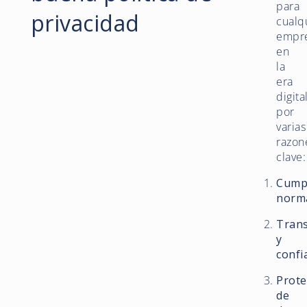
para
privacidad
cualq
empr
en
la
era
digita
por
varias
razon
clave:
Cump
norm
Tran
y
confi
Prote
de