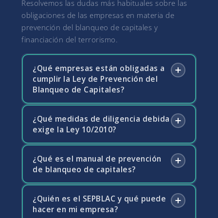
Resolvemos las dudas más habituales sobre las
obligaciones de las empresas en materia de
prevención del blanqueo de capitales y
financiación del terrorismo.
¿Qué empresas están obligadas a
cumplir la Ley de Prevención del
Blanqueo de Capitales?
¿Qué medidas de diligencia debida
La Ley 10/2010 establece una lista de sujetos
exige la Ley 10/2010?
obligados que incluye entidades financieras,
aseguradoras, notarios, abogados y
procuradores en determinadas operaciones,
¿Qué es el manual de prevención
Las medidas de diligencia debida incluyen la
auditores, contables y asesores fiscales,
de blanqueo de capitales?
identificación y verificación de la identidad de
promotores inmobiliarios y agentes de la
los clientes, la identificación del titular real de
propiedad inmobiliaria, casinos y
la operación, la obtención de información
¿Quién es el SEPBLAC y qué puede
El manual de prevención es el documento
establecimientos de juego, y personas que
sobre el propósito y naturaleza de la relación
hacer en mi empresa?
interno que recoge las políticas,
comercien con bienes y reciban pagos en