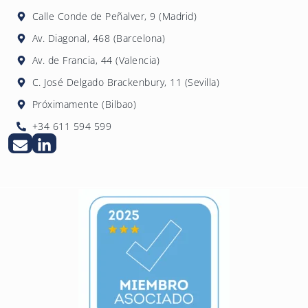
internos de la empresa para detectar y
Calle Conde de Peñalver, 9 (Madrid)
comunicar operaciones sospechosas. 4DLegal
Av. Diagonal, 468 (Barcelona)
ofrece formación especializada para
Av. de Francia, 44 (Valencia)
empleados de sujetos obligados.
C. José Delgado Brackenbury, 11 (Sevilla)
Próximamente (Bilbao)
+34 611 594 599