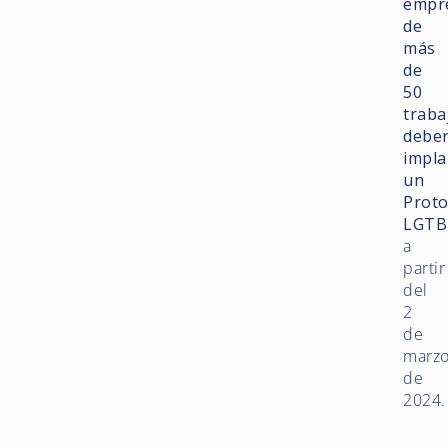
empr
de
más
de
50
traba
debe
impla
un
Proto
LGTB
a
partir
del
2
de
marz
de
2024