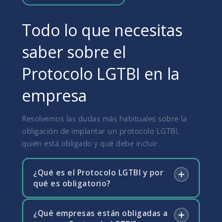
Todo lo que necesitas
saber sobre el
Protocolo LGTBI en la
empresa
Resolvemos las dudas más habituales sobre la
obligación de implantar un protocolo LGTBI,
quién está obligado y qué debe incluir.
¿Qué es el Protocolo LGTBI y por
qué es obligatorio?
¿Qué empresas están obligadas a
El Protocolo LGTBI es el conjunto de medidas