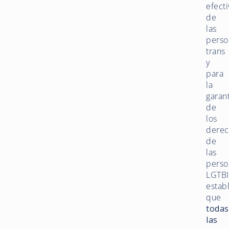
efecti
de
las
perso
trans
y
para
la
garan
de
los
derec
de
las
perso
LGTBI
estab
que
todas
las