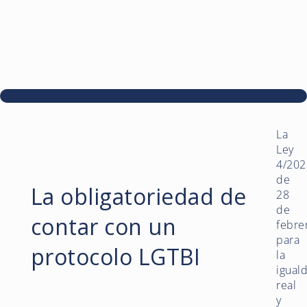
La
Ley
4/202
de
La obligatoriedad de
28
de
contar con un
febre
para
protocolo LGTBI
la
igual
real
y