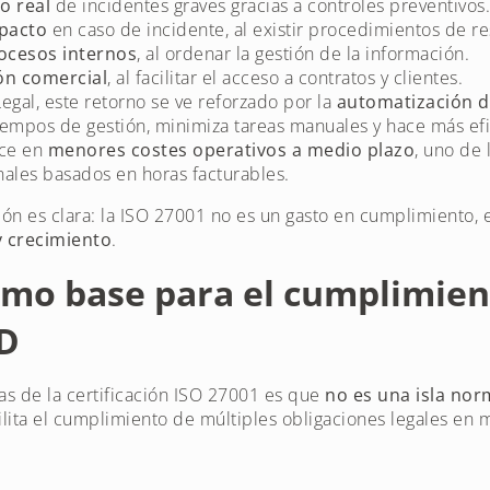
o real
de incidentes graves gracias a controles preventivos
pacto
en caso de incidente, al existir procedimientos de r
ocesos internos
, al ordenar la gestión de la información.
ón comercial
, al facilitar el acceso a contratos y clientes.
gal, este retorno se ve reforzado por la
automatización 
iempos de gestión, minimiza tareas manuales y hace más ef
uce en
menores costes operativos a medio plazo
, uno de 
nales basados en horas facturables.
ión es clara: la ISO 27001 no es un gasto en cumplimiento,
y crecimiento
.
omo base para el cumplimien
D
as de la certificación ISO 27001 es que
no es una isla nor
ilita el cumplimiento de múltiples obligaciones legales en 