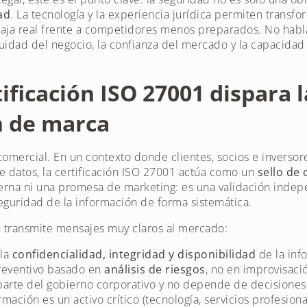
ad
. La tecnología y la experiencia jurídica permiten transfo
aja real frente a competidores menos preparados. No habla
nuidad del negocio, la confianza del mercado y la capacida
ificación ISO 27001 dispara 
n de marca
 comercial. En un contexto donde clientes, socios e inverso
de datos, la certificación ISO 27001 actúa como un
sello de 
erna ni una promesa de marketing: es una validación indep
seguridad de la información de forma sistemática.
ón transmite mensajes muy claros al mercado:
 la
confidencialidad, integridad y disponibilidad
de la inf
reventivo basado en
análisis de riesgos
, no en improvisaci
parte del gobierno corporativo y no depende de decisiones
mación es un activo crítico (tecnología, servicios profesiona