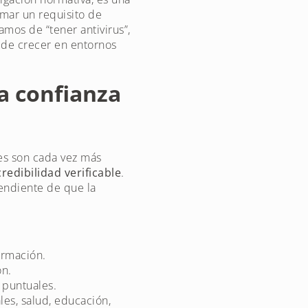
rmar un requisito de
mos de “tener antivirus”,
d de crecer en entornos
la confianza
res son cada vez más
credibilidad verificable
.
endiente de que la
ormación.
ón.
 puntuales.
les, salud, educación,