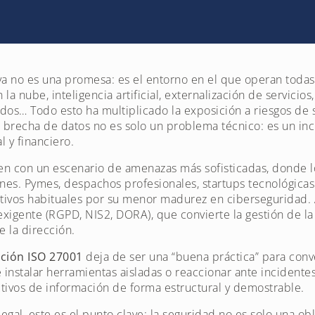
 ya no es una promesa: es el entorno en el que operan toda
 la nube, inteligencia artificial, externalización de servicio
os… Todo esto ha multiplicado la exposición a riesgos de 
 brecha de datos no es solo un problema técnico: es un in
l y financiero.
en con un escenario de amenazas más sofisticadas, donde l
nes. Pymes, despachos profesionales, startups tecnológicas
etivos habituales por su menor madurez en ciberseguridad.
exigente (RGPD, NIS2, DORA), que convierte la gestión de l
e la dirección.
ación ISO 27001
deja de ser una “buena práctica” para conv
e instalar herramientas aisladas o reaccionar ante incidentes
ctivos de información de forma estructural y demostrable.
gal, este es el punto clave: la seguridad no es solo una ob