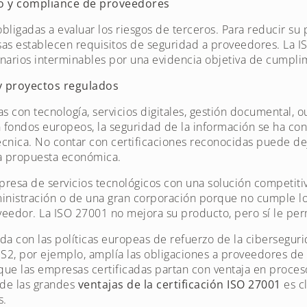
ro y compliance de proveedores
bligadas a evaluar los riesgos de terceros. Para reducir su 
s establecen requisitos de seguridad a proveedores. La IS
onarios interminables por una evidencia objetiva de cumpli
 y proyectos regulados
as con tecnología, servicios digitales, gestión documental, o
 fondos europeos, la seguridad de la información se ha conv
écnica. No contar con certificaciones reconocidas puede de
la propuesta económica.
resa de servicios tecnológicos con una solución competit
inistración o de una gran corporación porque no cumple lo
veedor. La ISO 27001 no mejora su producto, pero sí le pe
ada con las políticas europeas de refuerzo de la cibersegur
NIS2, por ejemplo, amplía las obligaciones a proveedores de
 que las empresas certificadas partan con ventaja en proc
 de las grandes
ventajas de la certificación ISO 27001
es cl
s.