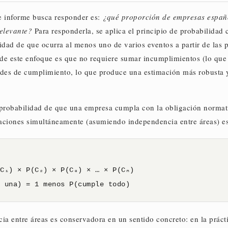
te informe busca responder es:
¿qué proporción de empresas españ
elevante?
Para responderla, se aplica el principio de probabilidad
lidad de que ocurra al menos uno de varios eventos a partir de las
de este enfoque es que no requiere sumar incumplimientos (lo que 
dades de cumplimiento, lo que produce una estimación más robusta
a probabilidad de que una empresa cumpla con la obligación norma
aciones simultáneamente (asumiendo independencia entre áreas) es
(C₁) × P(C₂) × P(C₃) × … × P(Cₙ)
s una) = 1 menos P(cumple todo)
a entre áreas es conservadora en un sentido concreto: en la práct