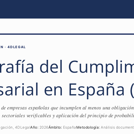
N · 4DLEGAL
rafía del Cumpli
arial en España 
 de empresas españolas que incumplen al menos una obligación
s sectoriales verificables y aplicación del principio de probab
igación, 4DLegal
Año:
2026
Ámbito:
España
Metodología:
Análisis documenta