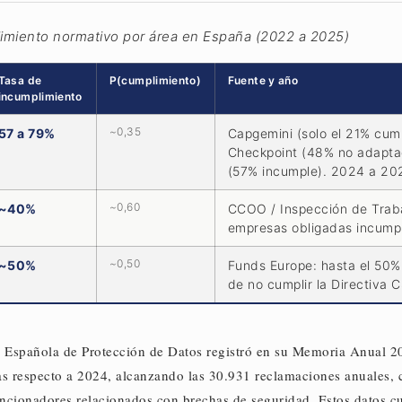
limiento normativo por área en España (2022 a 2025)
Tasa de
P(cumplimiento)
Fuente y año
incumplimiento
~0,35
57 a 79%
Capgemini (solo el 21% cum
Checkpoint (48% no adapta
(57% incumple). 2024 a 20
~0,60
~40%
CCOO / Inspección de Trab
empresas obligadas incump
~0,50
~50%
Funds Europe: hasta el 50%
de no cumplir la Directiva 
 Española de Protección de Datos registró en su Memoria Anual 
s respecto a 2024, alcanzando las 30.931 reclamaciones anuales, 
cionadores relacionados con brechas de seguridad. Estos datos cua