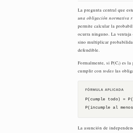
La pregunta central que es
una obligación normativa r
permite calcular la probabi
ocurra ninguno. La ventaja 
sino multiplicar probabili
defendible.
Formalmente, si P(Cᵢ) es l
cumplir con
todas
las oblig
FÓRMULA APLICADA
P(cumple todo) = P
P(incumple al meno
La asunción de independenci