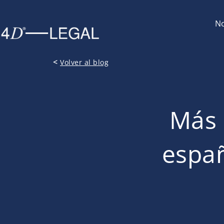
No
<
Volver al blog
Más 
españ