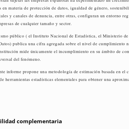
stán sujetas las empresas españolas ha experimentado un crecimien
 en materia de protección de datos, igualdad de género, sostenibil
tales y canales de denuncia, entre otras, configuran un entorno regu
mpresas de cualquier tamaño y sector.
mo público ( el Instituto Nacional de Estadística, el Ministerio d
atos) publica una cifra agregada sobre el nivel de cumplimiento n
nstitución mide únicamente el incumplimiento en su ámbito de co
sversal del fenómeno.
ente informe propone una metodología de estimación basada en el c
n de herramientas estadísticas elementales para obtener una aproxim
bilidad complementaria