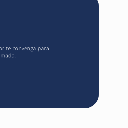
jor te convenga para
lamada.