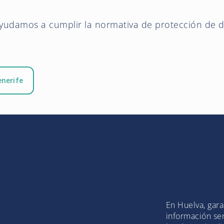
yudamos a cumplir la normativa de protección de 
nerife
En Huelva, gara
información sen