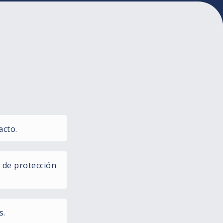
acto.
 de protección
s.