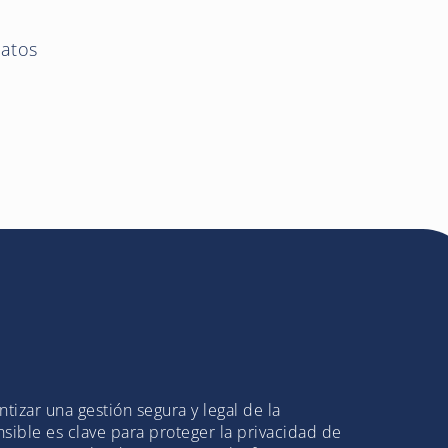
datos
ntizar una gestión segura y legal de la
sible es clave para proteger la privacidad de