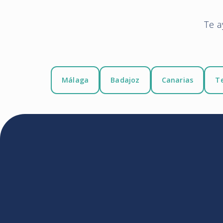
Te a
Málaga
Badajoz
Canarias
Te