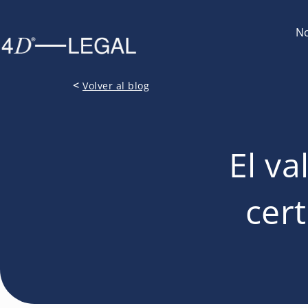
No
<
Volver al blog
El va
cer