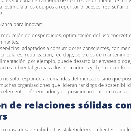
o es solo una herramienta de control: es un motor de inno
a, estimula a los equipos a repensar procesos, rediseñar p
s.
lanca para innovar:
 reducción de desperdicios, optimización del uso energét
minantes.
servicios: adaptados a consumidores conscientes, con meno
irculares: reutilización, reciclaje, servicios de mantenimi
limentación, por ejemplo, puede desarrollar envases biode
to ambiental gracias a los indicadores y objetivos defini
a no solo responde a demandas del mercado, sino que pos
, muchas organizaciones que lideran rankings de sostenibili
un elemento diferenciador y de posicionamiento de marca.
n de relaciones sólidas co
rs
no pasa desapercibido. Los stakeholders —clientes, emplea