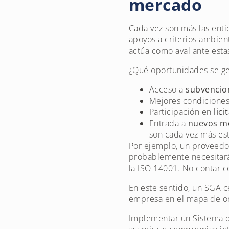
mercado
Cada vez son más las enti
apoyos a criterios ambie
actúa como aval ante estas
¿Qué oportunidades se g
Acceso a
subvencio
Mejores condiciones
Participación en
lic
Entrada a
nuevos me
son cada vez más est
Por ejemplo, un proveedo
probablemente necesitará
la ISO 14001. No contar 
En este sentido, un SGA ce
empresa en el mapa de or
Implementar un Sistema d