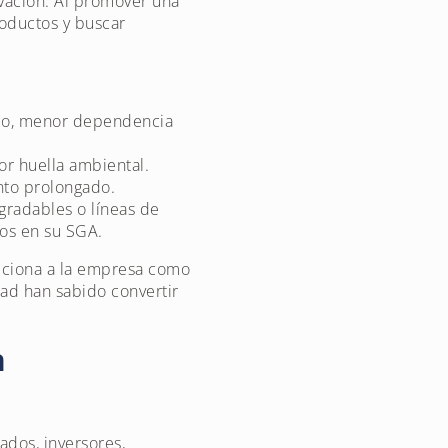
vación. Al promover una
roductos y buscar
ico, menor dependencia
r huella ambiental.
ento prolongado.
gradables o líneas de
dos en su SGA.
iciona a la empresa como
dad han sabido convertir
n
dos, inversores,