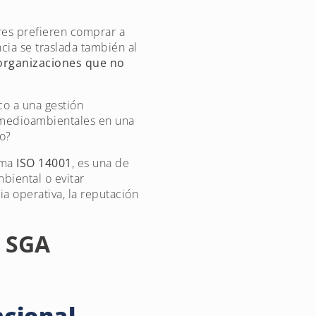
res prefieren comprar a
ia se traslada también al
 organizaciones que no
o a una gestión
 medioambientales en una
o?
rma
ISO 14001
, es una de
biental o evitar
a operativa, la reputación
n SGA
acional