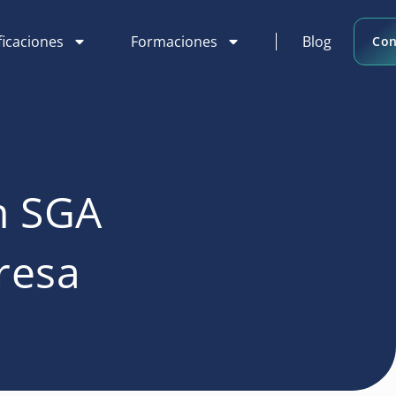
ficaciones
Formaciones
Blog
Con
un SGA
resa