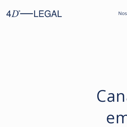
Nos
Can
em