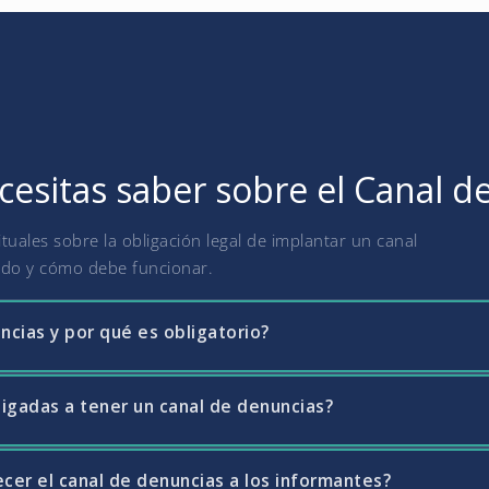
cesitas saber sobre el Canal d
uales sobre la obligación legal de implantar un canal
ado y cómo debe funcionar.
ncias y por qué es obligatorio?
igadas a tener un canal de denuncias?
sistema interno que permite a empleados, proveedores y otros gru
rregularidades o incumplimientos legales en la empresa. La Ley 2/2
nfracciones normativas (trasposición de la Directiva Whistleblowin
cer el canal de denuncias a los informantes?
23 están obligadas todas las empresas con 50 o más trabajadores, 