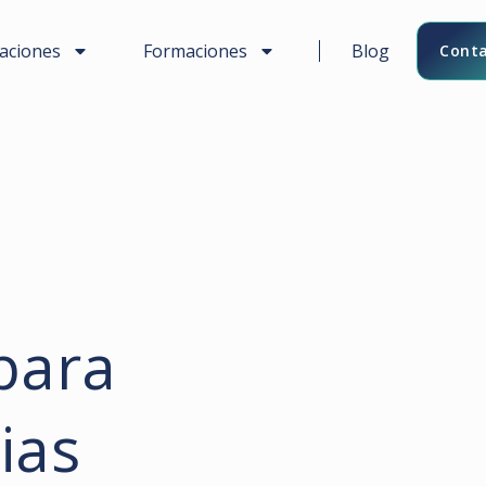
caciones
Formaciones
Blog
Conta
para
ias