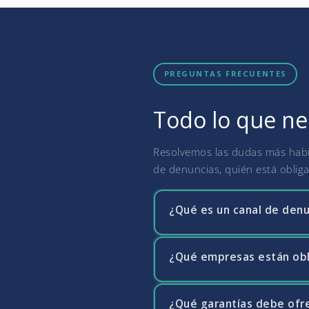
PREGUNTAS FRECUENTES
Todo lo que ne
Resolvemos las dudas más habit
de denuncias, quién está oblig
¿Qué es un canal de denu
¿Qué empresas están obl
El canal de denuncias es un 
forma confidencial posibles i
personas que informen sobre i
¿Qué garantías debe ofre
Desde el 1 de diciembre de 20