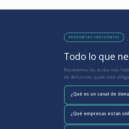
PREGUNTAS FRECUENTES
Todo lo que ne
Resolvemos las dudas más habit
de denuncias, quién está oblig
¿Qué es un canal de denu
¿Qué empresas están obl
El canal de denuncias es un 
forma confidencial posibles i
personas que informen sobre i