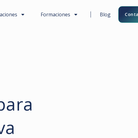
caciones
Formaciones
Blog
Conta
para
va