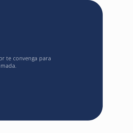
jor te convenga para
lamada.