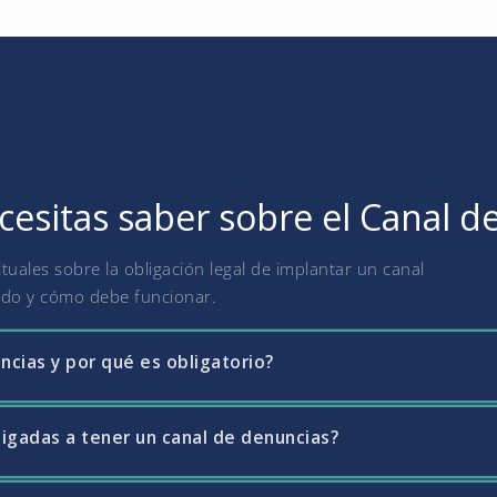
cesitas saber sobre el Canal d
uales sobre la obligación legal de implantar un canal
ado y cómo debe funcionar.
ncias y por qué es obligatorio?
igadas a tener un canal de denuncias?
sistema interno que permite a empleados, proveedores y otros gru
rregularidades o incumplimientos legales en la empresa. La Ley 2/2
nfracciones normativas (trasposición de la Directiva Whistleblowin