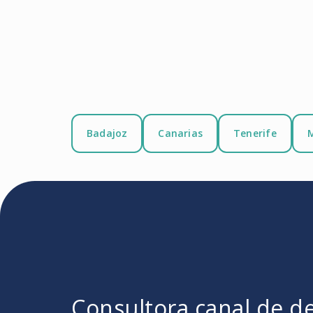
Badajoz
Canarias
Tenerife
Consultora canal de d