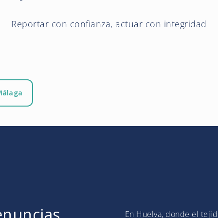
Reportar con confianza, actuar con integridad
Málaga
enuncias
En Huelva, donde el tejid