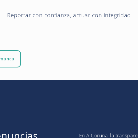
Reportar con confianza, actuar con integridad
amanca
enuncias
En A Coruña, la transpare