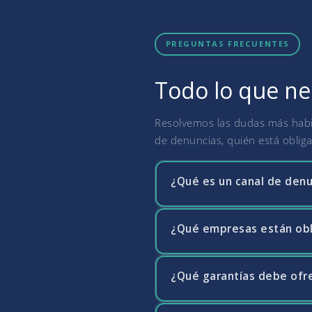
PREGUNTAS FRECUENTES
Todo lo que ne
Resolvemos las dudas más habit
de denuncias, quién está oblig
¿Qué es un canal de denu
¿Qué empresas están obl
El canal de denuncias es un 
forma confidencial posibles i
personas que informen sobre i
¿Qué garantías debe ofre
Desde el 1 de diciembre de 20
50 o más trabajadores a impla
sindicatos y asociaciones emp
con entre 50 y 249 trabajadore