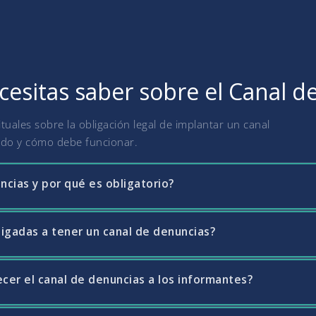
cesitas saber sobre el Canal d
uales sobre la obligación legal de implantar un canal
ado y cómo debe funcionar.
ncias y por qué es obligatorio?
igadas a tener un canal de denuncias?
sistema interno que permite a empleados, proveedores y otros gru
rregularidades o incumplimientos legales en la empresa. La Ley 2/2
nfracciones normativas (trasposición de la Directiva Whistleblowin
cer el canal de denuncias a los informantes?
23 están obligadas todas las empresas con 50 o más trabajadores, 
ntar un canal de denuncias interno.
resariales que reciban fondos públicos, y todas las entidades del
s tienen ciertas flexibilidades en la gestión del canal, pudiendo c