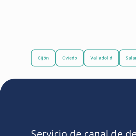
Gijón
Oviedo
Valladolid
Sal
Servicio de canal de d