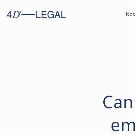
Nos
Can
em