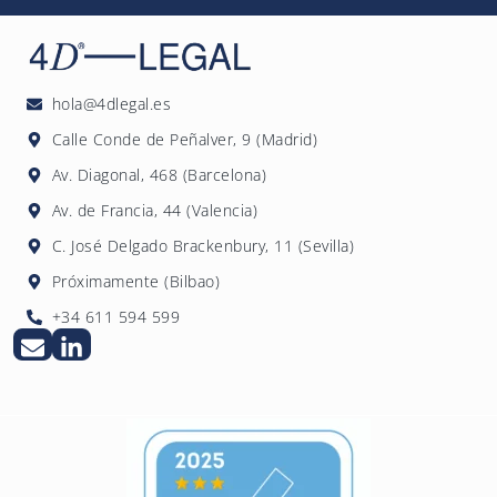
europea de ciberseguridad.
más largo que el de otras normas ISO debido
anuales que verifican el mantenimiento del
a la profundidad del análisis de riesgos
Sistema de Gestión de Seguridad de la
requerido.
Información. Transcurridos los tres años, es
necesaria una auditoría de renovación
hola@4dlegal.es
completa.
Calle Conde de Peñalver, 9 (Madrid)
Av. Diagonal, 468 (Barcelona)
Av. de Francia, 44 (Valencia)
C. José Delgado Brackenbury, 11 (Sevilla)
Próximamente (Bilbao)
+34 611 594 599