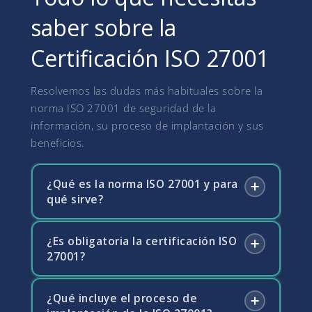
saber sobre la
Certificación ISO 27001
Resolvemos las dudas más habituales sobre la
norma ISO 27001 de seguridad de la
información, su proceso de implantación y sus
beneficios.
¿Qué es la norma ISO 27001 y para
qué sirve?
¿Es obligatoria la certificación ISO
La ISO 27001 es la norma internacional que
27001?
establece los requisitos para implantar un
Sistema de Gestión de Seguridad de la
Información (SGSI). Su objetivo es proteger la
¿Qué incluye el proceso de
No es obligatoria por ley con carácter general,
confidencialidad, integridad y disponibilidad