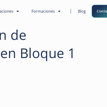
caciones
Formaciones
Blog
Conta
n de
men Bloque 1