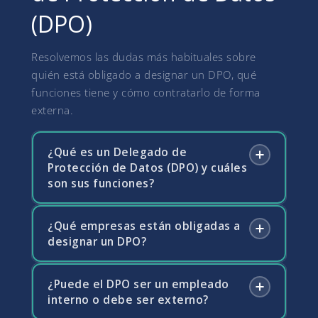
(DPO)
Resolvemos las dudas más habituales sobre
quién está obligado a designar un DPO, qué
funciones tiene y cómo contratarlo de forma
externa.
¿Qué es un Delegado de
Protección de Datos (DPO) y cuáles
son sus funciones?
¿Qué empresas están obligadas a
El DPO es la figura encargada de supervisar el
designar un DPO?
cumplimiento del RGPD dentro de una
organización. Sus funciones incluyen informar
y asesorar al responsable del tratamiento,
¿Puede el DPO ser un empleado
Son obligados los organismos públicos,
supervisar el cumplimiento normativo, actuar
interno o debe ser externo?
empresas que traten a gran escala categorías
como punto de contacto con la AEPD y