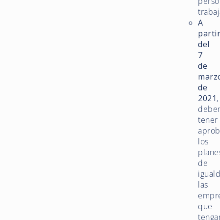
perso
traba
A
parti
del
7
de
marz
de
2021
,
debe
tener
apro
los
plane
de
igual
las
empr
que
tenga