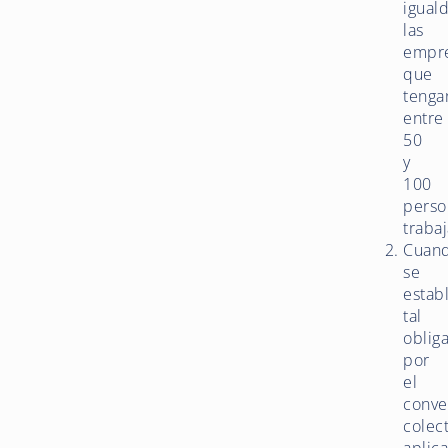
igual
las
empr
que
tenga
entre
50
y
100
perso
traba
Cuan
se
estab
tal
oblig
por
el
conve
colec