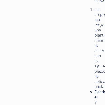
supue
Las
empr
que
tenga
una
planti
mínim
de
acuer
con
los
sigui
plazo
de
aplic
paulat
Desd
el
7