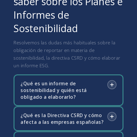
saber sobre los Planes e
Informes de
Sostenibilidad
Resolvemos las dudas más habituales sobre la
obligación de reportar en materia de
sostenibilidad, la directiva CSRD y cómo elaborar
un informe ESG.
¿Qué es un informe de
sostenibilidad y quién está
obligado a elaborarlo?
¿Qué es la Directiva CSRD y cómo
Un informe de sostenibilidad es el
afecta a las empresas españolas?
documento en el que una empresa divulga
información sobre su impacto ambiental,