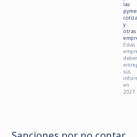
las
pyme
cotiz
y
otras
empr
Estas
empr
debe
entre
sus
infor
en
2027.
Sanciones por no contar