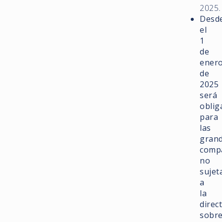
2025.
Desd
el
1
de
ener
de
2025
será
oblig
para
las
gran
comp
no
sujet
a
la
direc
sobr