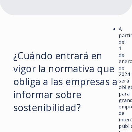
A
parti
del
1
¿Cuándo entrará en
de
ener
vigor la normativa que
de
2024
obliga a las empresas a
será
oblig
informar sobre
para
gran
sostenibilidad?
empr
de
inter
públi