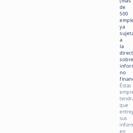
(más
de
500
empl
ya
sujet
a
la
direc
sobr
infor
no
finan
Éstas
empr
tendr
que
entre
sus
infor
en