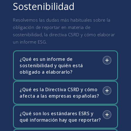
Sostenibilidad
Resolvemos las dudas más habituales sobre la
obligación de reportar en materia de
sostenibilidad, la directiva CSRD y cómo elaborar
un informe ESG.
¿Qué es un informe de
sostenibilidad y quién está
obligado a elaborarlo?
¿Qué es la Directiva CSRD y cómo
Un informe de sostenibilidad es el
afecta a las empresas españolas?
documento en el que una empresa divulga
información sobre su impacto ambiental,
social y de gobernanza (ESG). La Directiva
¿Qué son los estándares ESRS y
La CSRD es la directiva europea que reforma
CSRD (Corporate Sustainability Reporting
qué información hay que reportar?
y amplía las obligaciones de reporte de
Directive) amplía progresivamente la
sostenibilidad de las empresas. Sustituye a la