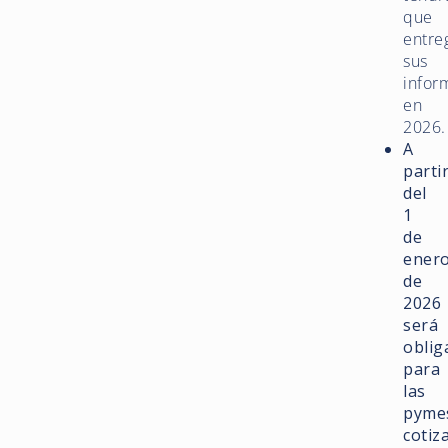
que
entre
sus
infor
en
2026.
A
parti
del
1
de
ener
de
2026
será
oblig
para
las
pyme
cotiz