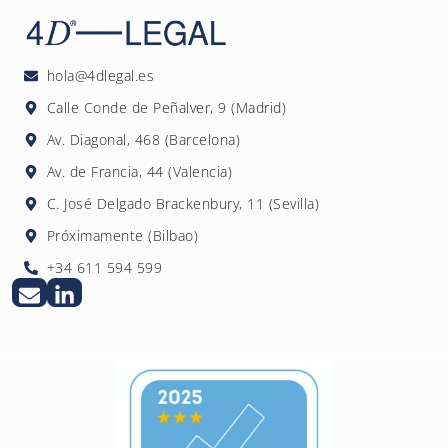
los estándares ESRS y un plazo de entrada en
públicas que valoran criterios ESG, mejoran
vigor posterior. 4DLegal asesora también a
su reputación ante clientes y empleados,
pymes que quieran elaborar voluntariamente
reducen riesgos regulatorios futuros y
hola@4dlegal.es
su informe de sostenibilidad.
pueden identificar oportunidades de
Calle Conde de Peñalver, 9 (Madrid)
eficiencia y ahorro de costes asociadas a la
Av. Diagonal, 468 (Barcelona)
reducción de su impacto ambiental.
Av. de Francia, 44 (Valencia)
C. José Delgado Brackenbury, 11 (Sevilla)
Próximamente (Bilbao)
+34 611 594 599