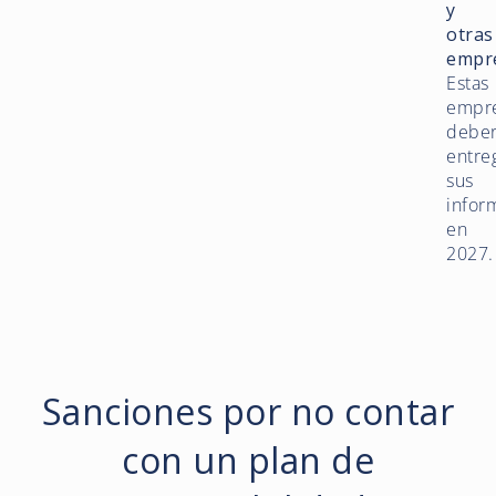
y
otras
empr
Estas
empr
debe
entre
sus
infor
en
2027.
Sanciones por no contar
con un plan de