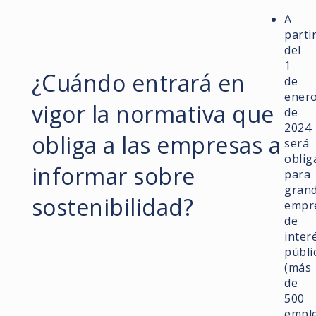
A
parti
del
1
¿Cuándo entrará en
de
ener
vigor la normativa que
de
2024
obliga a las empresas a
será
oblig
informar sobre
para
gran
sostenibilidad?
empr
de
inter
públi
(más
de
500
empl