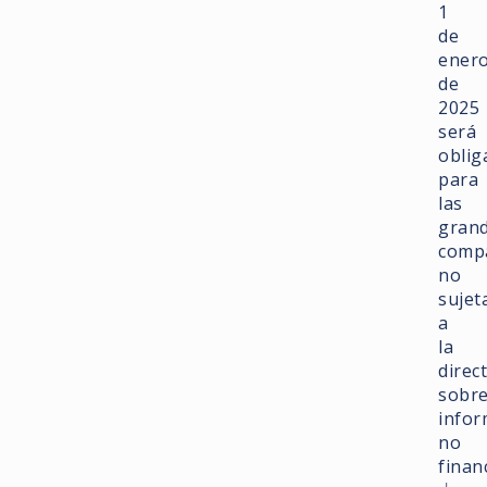
1
de
ener
de
2025
será
oblig
para
las
gran
comp
no
sujet
a
la
direc
sobr
infor
no
finan