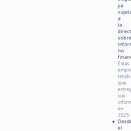
ya
sujet
a
la
direc
sobr
infor
no
finan
Éstas
empr
tendr
que
entre
sus
infor
en
2025.
Desd
el