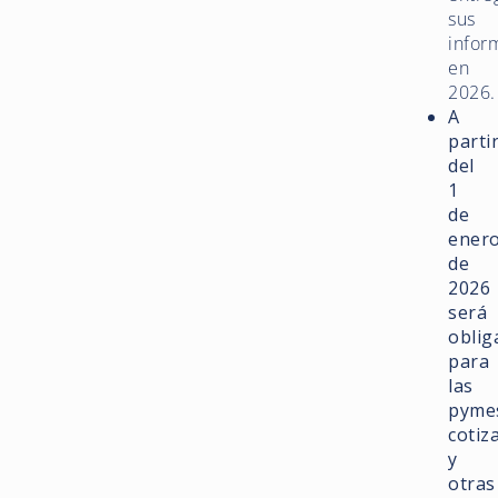
sus
infor
en
2026.
A
parti
del
1
de
ener
de
2026
será
oblig
para
las
pyme
cotiz
y
otras