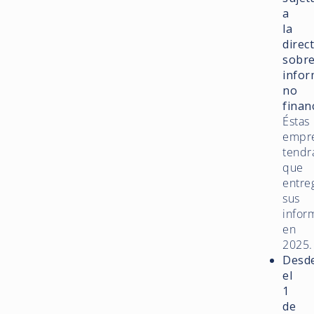
a
la
direc
sobr
infor
no
finan
Éstas
empr
tendr
que
entre
sus
infor
en
2025.
Desd
el
1
de