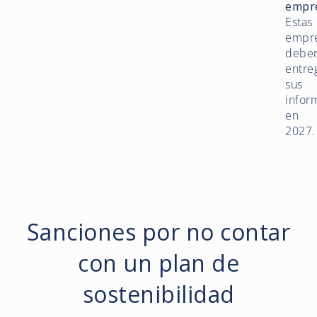
empr
Estas
empr
debe
entre
sus
infor
en
2027.
Sanciones por no contar
con un plan de
sostenibilidad