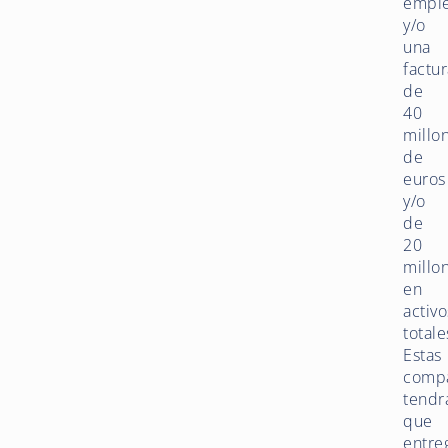
empl
y/o
una
factu
de
40
millo
de
euros
y/o
de
20
millo
en
activo
totale
Estas
comp
tendr
que
entre