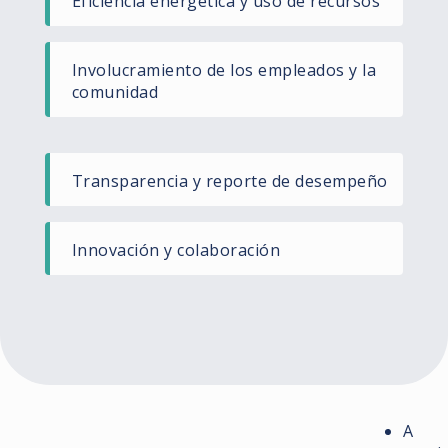
Eficiencia energética y uso de recursos​
Involucramiento de los empleados y la
comunidad​
Transparencia y reporte de desempeño​
Innovación y colaboración​
A