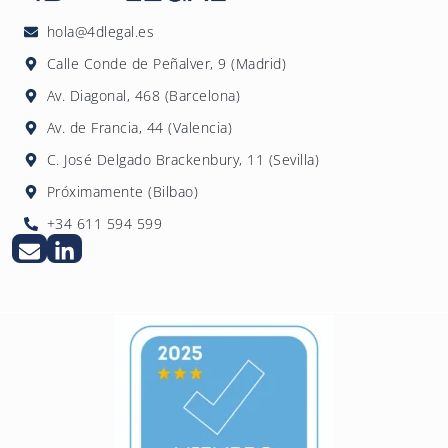
su reputación ante clientes y empleados,
pymes que quieran elaborar voluntariamente
reducen riesgos regulatorios futuros y
hola@4dlegal.es
su informe de sostenibilidad.
pueden identificar oportunidades de
Calle Conde de Peñalver, 9 (Madrid)
eficiencia y ahorro de costes asociadas a la
Av. Diagonal, 468 (Barcelona)
reducción de su impacto ambiental.
Av. de Francia, 44 (Valencia)
C. José Delgado Brackenbury, 11 (Sevilla)
Próximamente (Bilbao)
+34 611 594 599