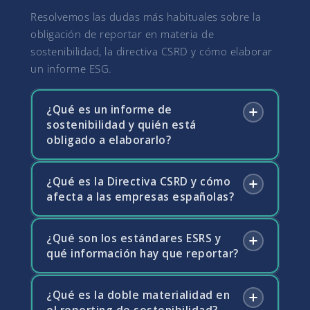
Resolvemos las dudas más habituales sobre la
obligación de reportar en materia de
sostenibilidad, la directiva CSRD y cómo elaborar
un informe ESG.
¿Qué es un informe de
sostenibilidad y quién está
obligado a elaborarlo?
¿Qué es la Directiva CSRD y cómo
Un informe de sostenibilidad es el
afecta a las empresas españolas?
documento en el que una empresa divulga
información sobre su impacto ambiental,
social y de gobernanza (ESG). La Directiva
¿Qué son los estándares ESRS y
La CSRD es la directiva europea que reforma
CSRD (Corporate Sustainability Reporting
qué información hay que reportar?
y amplía las obligaciones de reporte de
Directive) amplía progresivamente la
sostenibilidad de las empresas. Sustituye a la
obligación de elaborar este informe: desde
anterior NFRD y exige que las empresas
¿Qué es la doble materialidad en
Los ESRS son los estándares europeos de
2024 para grandes empresas de interés
incluyan en su informe de gestión