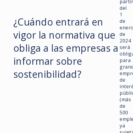
parti
del
1
¿Cuándo entrará en
de
ener
vigor la normativa que
de
2024
obliga a las empresas a
será
oblig
informar sobre
para
gran
sostenibilidad?
empr
de
inter
públi
(más
de
500
empl
ya
sujet