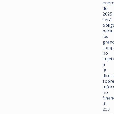
ener
de
2025
será
oblig
para
las
gran
comp
no
sujet
a
la
direc
sobr
infor
no
finan
de
250