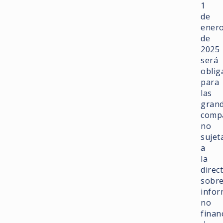
1
de
ener
de
2025
será
oblig
para
las
gran
comp
no
sujet
a
la
direc
sobr
infor
no
finan