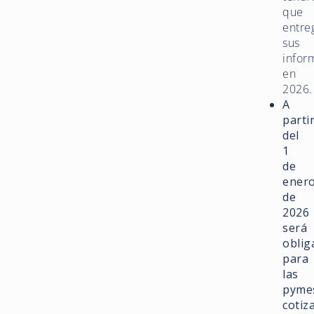
que
entre
sus
infor
en
2026.
A
parti
del
1
de
ener
de
2026
será
oblig
para
las
pyme
cotiz