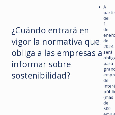
A
parti
del
1
¿Cuándo entrará en
de
ener
vigor la normativa que
de
2024
obliga a las empresas a
será
oblig
informar sobre
para
gran
sostenibilidad?
empr
de
inter
públi
(más
de
500
empl