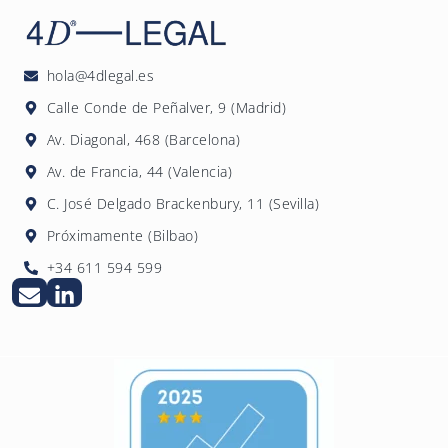
los estándares ESRS y un plazo de entrada en
públicas que valoran criterios ESG, mejoran
vigor posterior. 4DLegal asesora también a
su reputación ante clientes y empleados,
pymes que quieran elaborar voluntariamente
reducen riesgos regulatorios futuros y
hola@4dlegal.es
su informe de sostenibilidad.
pueden identificar oportunidades de
Calle Conde de Peñalver, 9 (Madrid)
eficiencia y ahorro de costes asociadas a la
Av. Diagonal, 468 (Barcelona)
reducción de su impacto ambiental.
Av. de Francia, 44 (Valencia)
C. José Delgado Brackenbury, 11 (Sevilla)
Próximamente (Bilbao)
+34 611 594 599