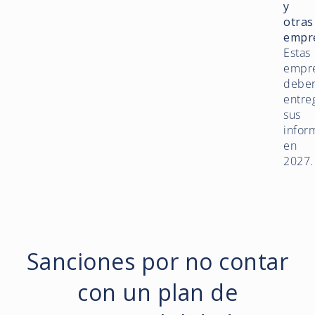
y
otras
empr
Estas
empr
debe
entre
sus
infor
en
2027.
Sanciones por no contar
con un plan de