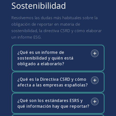
Sostenibilidad
Resolvemos las dudas más habituales sobre la
obligación de reportar en materia de
sostenibilidad, la directiva CSRD y cómo elaborar
un informe ESG.
¿Qué es un informe de
sostenibilidad y quién está
obligado a elaborarlo?
¿Qué es la Directiva CSRD y cómo
Un informe de sostenibilidad es el
afecta a las empresas españolas?
documento en el que una empresa divulga
información sobre su impacto ambiental,
social y de gobernanza (ESG). La Directiva
¿Qué son los estándares ESRS y
La CSRD es la directiva europea que reforma
CSRD (Corporate Sustainability Reporting
qué información hay que reportar?
y amplía las obligaciones de reporte de
Directive) amplía progresivamente la
sostenibilidad de las empresas. Sustituye a la