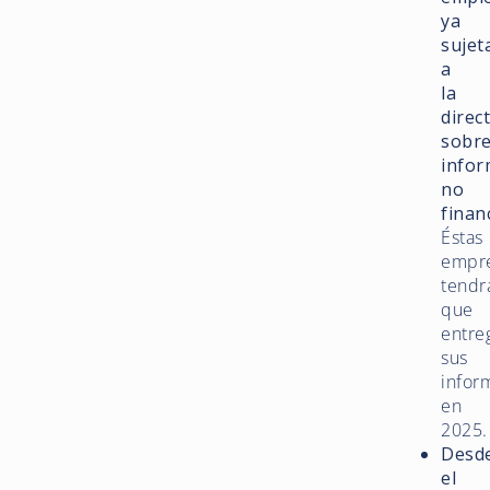
ya
sujet
a
la
direc
sobr
infor
no
finan
Éstas
empr
tendr
que
entre
sus
infor
en
2025.
Desd
el